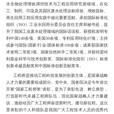
水生物处理增效调控技术与工程应用研究新领域，在化
工、制药、印染及其园区废水处理达标排放、增效提标、
再生回用工程应用实践中做出重要贡献。承担国际标准化
组织（
ISO
）工业水回用分委员会首任主席和秘书处，提
升了我国工业废水处理领域的国际话语权。获授权发明专
利中国
140
余项、美国
30
余项，专利应用转化
87
项；主持
或参与国际
/
国家
/
行业
/
团体标准
100
余项；成果获国家技
术发明二等奖
3
项、国家自然科学二等奖
1
项，并获何梁何
利基金科学与技术创新奖、国际标准化组织（
ISO
）标准
创新卓越贡献奖和中国标准创新贡献奖等。
工程师是推动工程科技发展的创新主体，是国家战略
人才力量的重要组成部分。党中央、国务院决定今年首次
开展“国家工程师奖”表彰，是为了表彰先进、树立典型，
打造新时代卓越工程师队伍，强化国家战略人才力量建
设，激励动员广大工程师奋进新时代、建功新征程。这次
受表彰的个人和团队是我国广大工程技术人员的优秀代