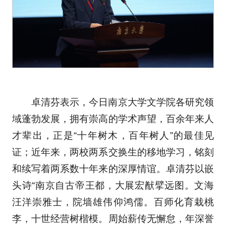
卓清芬表示，今日南京大学文学院各研究领
域蓬勃发展，拥有崇高的学术声望，百余年来人
才辈出，正是“十年树木，百年树人”的最佳见
证；近年来，两校两系交换生的移地学习，铭刻
和续写着两系数十年来的深厚情谊。卓清芬以嵌
头诗“南京自古帝王都，大展宏猷擘远图。文海
汪洋崇雅士，院墙雄伟仰鸿儒。百师化育栽桃
李，十世经营树楷模。周始薪传无懈怠，年深誉