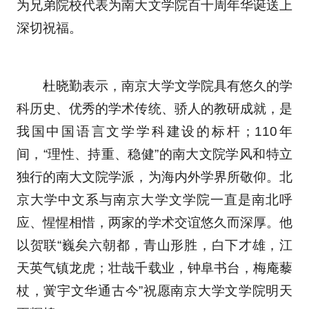
为兄弟院校代表为南大文学院百十周年华诞送上
深切祝福。
杜晓勤表示，南京大学文学院具有悠久的学
科历史、优秀的学术传统、骄人的教研成就，是
我国中国语言文学学科建设的标杆；110年
间，“理性、持重、稳健”的南大文院学风和特立
独行的南大文院学派，为海内外学界所敬仰。北
京大学中文系与南京大学文学院一直是南北呼
应、惺惺相惜，两家的学术交谊悠久而深厚。他
以贺联“巍矣六朝都，青山形胜，白下才雄，江
天英气镇龙虎；壮哉千载业，钟阜书台，梅庵藜
杖，黉宇文华通古今”祝愿南京大学文学院明天