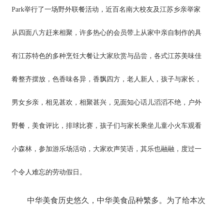
Park举行了一场野外联餐活动，近百名南大校友及江苏乡亲举家
从四面八方赶来相聚，许多热心的会员带上从家中亲自制作的具
有江苏特色的多种烹饪大餐让大家欣赏与品尝，各式江苏美味佳
肴整齐摆放，色香味各异，香飘四方，老人新人，孩子与家长，
男女乡亲，相见甚欢，相聚甚兴，见面知心话儿滔滔不绝，户外
野餐，美食评比，排球比赛，孩子们与家长乘坐儿童小火车观看
小森林，参加游乐场活动，大家欢声笑语，其乐也融融，度过一
个令人难忘的劳动假日。
中华美食历史悠久，中华美食品种繁多。为了给本次