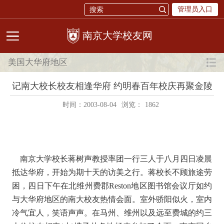
管理员入口
校友网
美国大华府地区
记南大校长校友相逢华府 约明春百年校庆再聚金陵
时间：2003-08-04
浏览：
1862
南京大学校长蒋树声教授率团一行三人于八月四日凌晨
抵达华府，开始为期十天的访美之行。蒋校长不顾旅途劳
困，四日下午在北维州费郡Reston地区图书馆会议厅如约
与大华府地区的南大校友热情会面。室外骄阳似火，室内
冷气宜人，笑语声声。在马州、维州以及远至费城的约三