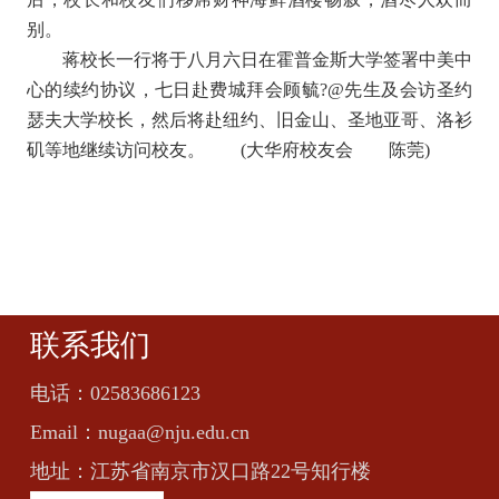
别。
蒋校长一行将于八月六日在霍普金斯大学签署中美中
心的续约协议，七日赴费城拜会顾毓?@先生及会访圣约
瑟夫大学校长，然后将赴纽约、旧金山、圣地亚哥、洛衫
矶等地继续访问校友。 (大华府校友会 陈莞)
联系我们
电话：
02583686123
Email：
nugaa@nju.edu.cn
地址：
江苏省南京市汉口路22号知行楼