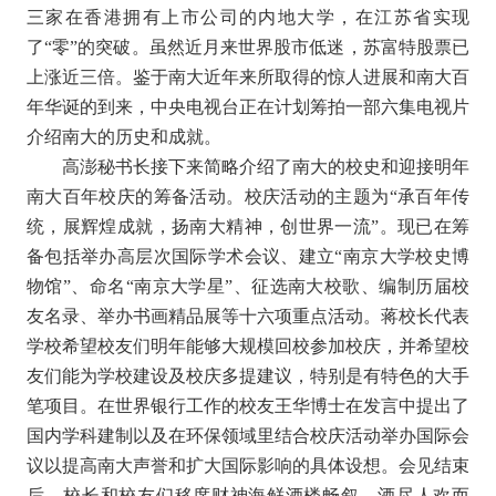
三家在香港拥有上市公司的内地大学，在江苏省实现
了“零”的突破。虽然近月来世界股市低迷，苏富特股票已
上涨近三倍。鉴于南大近年来所取得的惊人进展和南大百
年华诞的到来，中央电视台正在计划筹拍一部六集电视片
介绍南大的历史和成就。
高澎秘书长接下来简略介绍了南大的校史和迎接明年
南大百年校庆的筹备活动。校庆活动的主题为“承百年传
统，展辉煌成就，扬南大精神，创世界一流”。现已在筹
备包括举办高层次国际学术会议、建立“南京大学校史博
物馆”、命名“南京大学星”、征选南大校歌、编制历届校
友名录、举办书画精品展等十六项重点活动。蒋校长代表
学校希望校友们明年能够大规模回校参加校庆，并希望校
友们能为学校建设及校庆多提建议，特别是有特色的大手
笔项目。在世界银行工作的校友王华博士在发言中提出了
国内学科建制以及在环保领域里结合校庆活动举办国际会
议以提高南大声誉和扩大国际影响的具体设想。会见结束
后，校长和校友们移席财神海鲜酒楼畅叙，酒尽人欢而