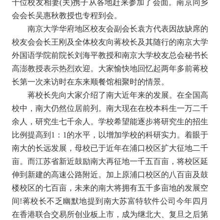
十位校友相妻(夫)携子从各地赶来参加了会面。南京同乡
会会长吴惠秋教授也专程到会。
南京大学华府地区校友会副会长袁方代表因故缺席的
校友会会长王刚及全体校友向蒋校长及其随行的南京大学
外国语学院前院长刘海平教授和南京大学校友总会秘书长
高澎教授表示热烈欢迎。大家愉快地回忆起两年多前蒋校
长第一次来访时在东来顺餐馆相聚时的情景。
蒋校长先向大家介绍了南大近年来的发展。在全国高
校中，南大仍然位居前列。南大现在在校本科生一万二千
余人，研究生七千余人。学校希望能逐步将研究生的招生
比例提高到1：1的水平，以增加学校的科研实力。着眼于
南大的长远发展，母校已于近年在浦口校区扩大征地二千
亩。而江苏省新近鼓励南大再征地一千五百亩，将校区延
伸到新建的高速公路附近。加上原浦口校区的八百亩及鼓
楼校区的七百亩，未来的南大将拥有五千多亩地的发展空
间!蒋校长不乏幽默地提到南大苏富特软件公司今年四月
在香港联合交易所创业板上市，成为继北大、复旦之后第