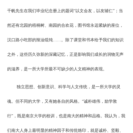
千帆先生在我们毕业纪念册上的题词“以文会友，以友辅仁”；当
然还有北园的梧桐树、南园的合欢花，图书馆永远紧缺的座位，
汉口路小吃部的辣油馄饨……。除了课堂和书本给予我们的知识
之外，这些历久弥新的深藏记忆，正是影响我们成长的润物无声
的滋养，是一所大学所最不可缺少的人文精神的表现。
独立思想、创新意识、科学与人文传统，是一所大学的灵
魂。但不同的大学，又有她各自的风格。“诚朴雄伟，励学敦
行”，既是南京大学的校训，也是南大的精神和品格。我认为，我
们南大人身上最明显的精神因子和传统烙印，就是诚朴、坚毅、