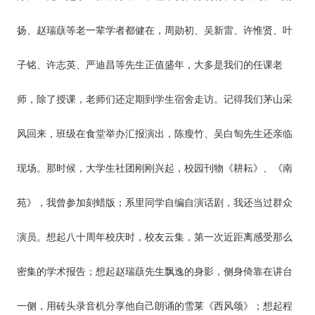
扬、赵瑞蕻等老一辈学者都健在，周勋初、吴新雷、许惟贤、叶
子铭、许志英、严迪昌等先生正值盛年，大多是我们的任课老
师，除了授课，老师们还定期到学生宿舍走访。记得我们茅山采
风回来，班级在食堂举办汇报演出，陈瘦竹、吴白匋先生还亲临
现场。那时候，大学生社团刚刚兴起，校园刊物《耕耘》、《南
苑》，我曾参加刻蜡版；系里同学自编自演话剧，我还当过群众
演员。想起八十周年校庆时，校友云集，第一次近距离感受那么
密集的学术报告；想起赵瑞蕻先生飘逸的身影，侧身倚靠在讲台
一侧，用砖头录音机分享他自己朗诵的雪莱《西风颂》；想起程