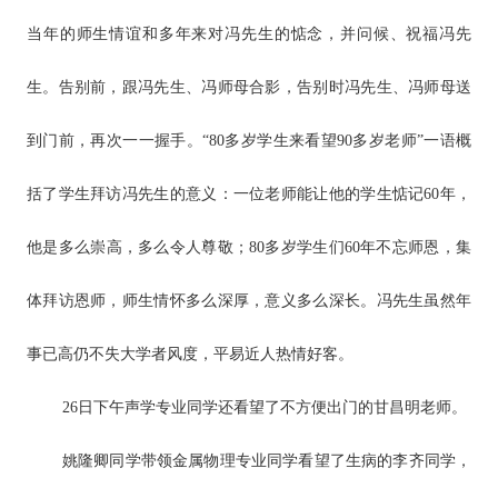
当年的师生情谊和多年来对冯先生的惦念，并问候、祝福冯先
生。告别前，跟冯先生、冯师母合影，告别时冯先生、冯师母送
到门前，再次一一握手。“80多岁学生来看望90多岁老师”一语概
括了学生拜访冯先生的意义：一位老师能让他的学生惦记60年，
他是多么崇高，多么令人尊敬；80多岁学生们60年不忘师恩，集
体拜访恩师，师生情怀多么深厚，意义多么深长。冯先生虽然年
事已高仍不失大学者风度，平易近人热情好客。
26日下午声学专业同学还看望了不方便出门的甘昌明老师。
姚隆卿同学带领金属物理专业同学看望了生病的李齐同学，