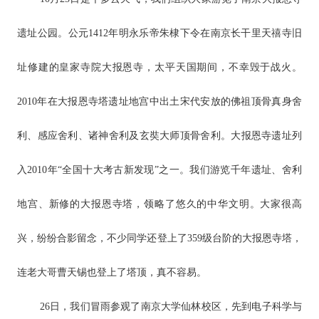
遗址公园。公元1412年明永乐帝朱棣下令在南京长干里天禧寺旧
址修建的皇家寺院大报恩寺，太平天国期间，不幸毁于战火。
2010年在大报恩寺塔遗址地宫中出土宋代安放的佛祖顶骨真身舍
利、感应舍利、诸神舍利及玄奘大师顶骨舍利。大报恩寺遗址列
入2010年“全国十大考古新发现”之一。我们游览千年遗址、舍利
地宫、新修的大报恩寺塔，领略了悠久的中华文明。大家很高
兴，纷纷合影留念，不少同学还登上了359级台阶的大报恩寺塔，
连老大哥曹天锡也登上了塔顶，真不容易。
26日，我们冒雨参观了南京大学仙林校区，先到电子科学与