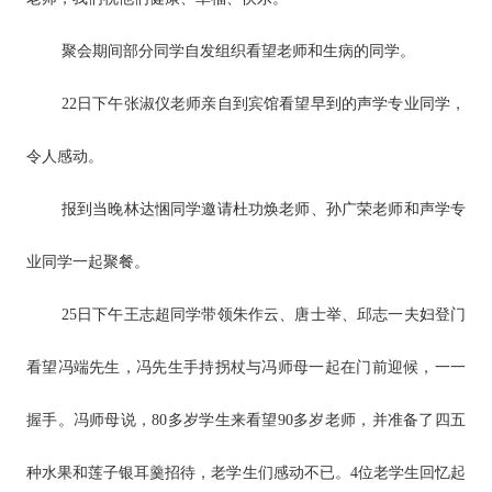
聚会期间部分同学自发组织看望老师和生病的同学。
22日下午张淑仪老师亲自到宾馆看望早到的声学专业同学，
令人感动。
报到当晚林达悃同学邀请杜功焕老师、孙广荣老师和声学专
业同学一起聚餐。
25日下午王志超同学带领朱作云、唐士举、邱志一夫妇登门
看望冯端先生，冯先生手持拐杖与冯师母一起在门前迎候，一一
握手。冯师母说，80多岁学生来看望90多岁老师，并准备了四五
种水果和莲子银耳羹招待，老学生们感动不已。4位老学生回忆起