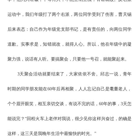
运动中，我们年级打了两个右派，两位同学受到了伤害，曹天锡
后来表态：自己作为年级党支部书记，是有责任的，向两位同学
道歉。实事求是，知错就改，就得人心。所以，他在年级中的凝
聚力强，说话有人听。要搞聚会，只要他一号召，就能聚起来。
3天聚会活动就要结束了，大家依依不舍。邱志一说，青年
时期的同学朋友能在60年后再相聚，人人忘记自己是耄耋老人，
个个眉开眼笑，相互亲切交谈，有说不完的话，60年的事，3天怎
能说完？“回程火车上老伴对我说，很少见你这样兴奋过，的确是
这样，这三天是我晚年生活中最愉快的时光。”