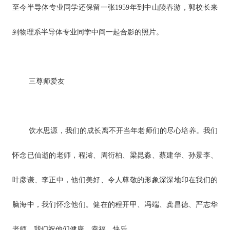
至今半导体专业同学还保留一张1959年到中山陵春游，郭校长来
到物理系半导体专业同学中间一起合影的照片。
三
尊师爱友
饮水思源，我们的成长离不开当年老师们的尽心培养。我们
怀念已仙逝的老师，程濬、周衍柏、梁昆淼、蔡建华、孙景李、
叶彦谦、李正中，他们美好、令人尊敬的形象深深地印在我们的
脑海中，我们怀念他们。健在的程开甲、冯端、龚昌德、严志华
老师，我们祝他们健康、幸福、快乐。