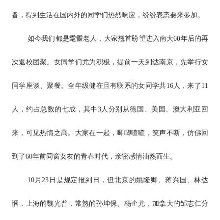
备，得到生活在国内外的同学们热烈响应，纷纷表态要来参加。
如今我们都是耄耋老人，大家翘首盼望进入南大60年后的再
次返校团聚。女同学们尤为积极，提前一天到达南京，先举行女
同学座谈、聚餐。全年级健在且有联系的女同学共16人，来了11
人，约占总数的七成，其中3人分别从德国、美国、澳大利亚回
来，可见热情之高。大家在一起，唧唧喳喳，笑声不断，仿佛回
到了60年前同窗女友的青春时代，亲密感情油然而生。
10月23日是规定报到日，但北京的姚隆卿、蒋兴国、林达
悃，上海的魏光普，常熟的孙坤保、杨企尤，加拿大的邹志仁分