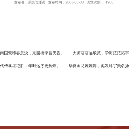
发布者：系统管理员
发布时间：2003-08-03
浏览次数：
1908
南国莺啼春意泱，京园桃李普天香。 大师济济临琅苑，学海茫茫拓宇
百代传薪堪绝胜，年时运序更辉煌。 华夏金龙婉婉舞，诞发环宇美名扬