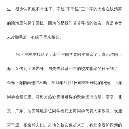
生，很少认识也不奇怪了。不过“宋千里”三个字的大名在钱清芬
的脑海里勾起了回忆，因为他是我们苦苦寻找的校友。真是乡音
未改鬓毛衰，有缘千里来相会。
宋千里校友找到了，宋千里同学要回沪探亲了，喜讯传回上
海，又传到了国内外。与失去联系50年的校友相聚的日子到了。
今春上海阴雨连绵不断，2014年3月11日却露出难得的阳光。上海
同学会秦征坚、马树方热心安排难得的聚会接待活动。南京、北
京、广东、淮安等地多位同学委托上海同学代表大家致意，欢迎
宋千里、杨逸莉夫妇。外地的校友也赶来了，有北京返沪探亲的