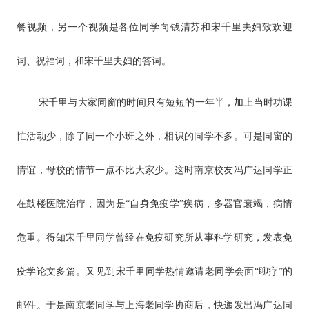
餐视频，另一个视频是各位同学向钱清芬和宋千里夫妇致欢迎
词、祝福词，和宋千里夫妇的答词。
宋千里与大家同窗的时间只有短短的一年半，加上当时功课
忙活动少，除了同一个小班之外，相识的同学不多。可是同窗的
情谊，母校的情节一点不比大家少。这时南京校友冯广达同学正
在鼓楼医院治疗，因为是“自身免疫学”疾病，多器官衰竭，病情
危重。得知宋千里同学曾经在免疫研究所从事科学研究，发表免
疫学论文多篇。又见到宋千里同学热情邀请老同学会面“聊疗”的
邮件。于是南京老同学与上海老同学协商后，快递发出冯广达同