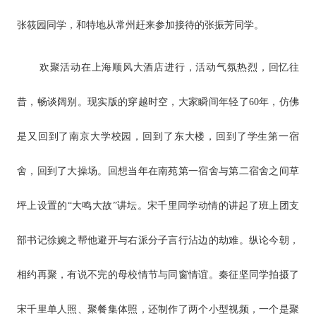
张筱园同学，和特地从常州赶来参加接待的张振芳同学。
欢聚活动在上海顺风大酒店进行，活动气氛热烈，回忆往
昔，畅谈阔别。现实版的穿越时空，大家瞬间年轻了60年，仿佛
是又回到了南京大学校园，回到了东大楼，回到了学生第一宿
舍，回到了大操场。回想当年在南苑第一宿舍与第二宿舍之间草
坪上设置的“大鸣大故”讲坛。宋千里同学动情的讲起了班上团支
部书记徐婉之帮他避开与右派分子言行沾边的劫难。纵论今朝，
相约再聚，有说不完的母校情节与同窗情谊。秦征坚同学拍摄了
宋千里单人照、聚餐集体照，还制作了两个小型视频，一个是聚