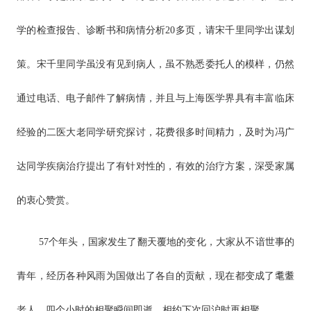
学的检查报告、诊断书和病情分析20多页，请宋千里同学出谋划
策。宋千里同学虽没有见到病人，虽不熟悉委托人的模样，仍然
通过电话、电子邮件了解病情，并且与上海医学界具有丰富临床
经验的二医大老同学研究探讨，花费很多时间精力，及时为冯广
达同学疾病治疗提出了有针对性的，有效的治疗方案，深受家属
的衷心赞赏。
57个年头，国家发生了翻天覆地的变化，大家从不谙世事的
青年，经历各种风雨为国做出了各自的贡献，现在都变成了耄耋
老人。四个小时的相聚瞬间即逝，相约下次回沪时再相聚。