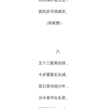
蹉跎岁月情难安。
（韩家懋）
六
五十三载离别情，
今岁重聚石头城。
昔日青丝锦少年，
尔今泰半白头星。