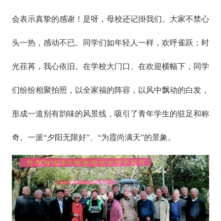
会表示真挚的感谢！是呀，母校还记掛我们。大家不禁心
头一热，感动不已。同学们如年轻人一样，欢呼雀跃；时
光荏苒，我心依旧。在学校大门口、在欢迎横幅下，同学
们纷纷相聚拍照，以全家福的阵容，以风中飘动的白发，
形成一道别有韵味的风景线，吸引了青年学生的驻足和称
奇。一派“夕阳无限好”、“为霞尚满天”的景象。