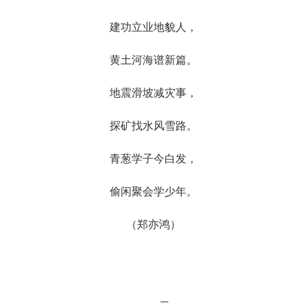
建功立业地貌人，
黄土河海谱新篇。
地震滑坡减灾事，
探矿找水风雪路。
青葱学子今白发，
偷闲聚会学少年。
（郑亦鸿）
二