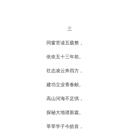
三
同窗苦读五载整，
依依五十三年前。
壮志凌云奔四方，
建功立业青春献。
高山河海不足惧，
探秘大地谱新篇。
莘莘学子今皓首，