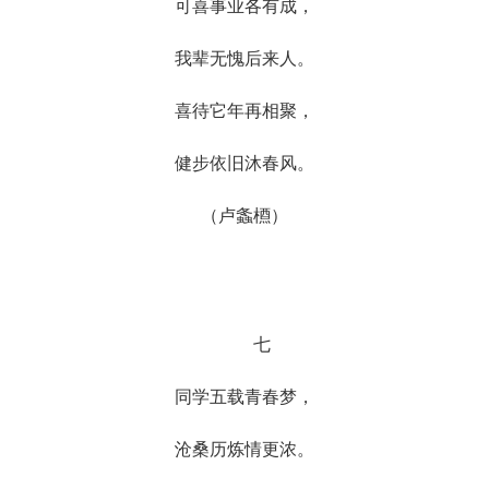
可喜事业各有成，
我辈无愧后来人。
喜待它年再相聚，
健步依旧沐春风。
（卢螽槱）
七
同学五载青春梦，
沧桑历炼情更浓。