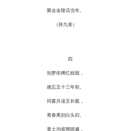
聚会金陵话当年。
（孙九奎）
四
别梦依稀忆校园，
难忘五十三年前。
同窗共读五长载，
青春离别白头归。
黄土沟坡脚踏遍，