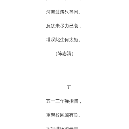
河海波涛只等闲。
意犹未尽力已衰，
堪叹此生何太短。
（陈志清）
五
五十三年弹指间，
重聚校园鬓有染。
挥别满怀凌云志，