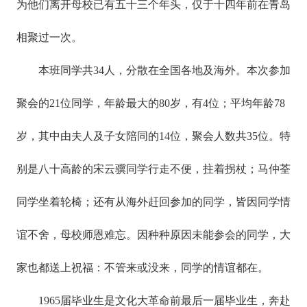
为他们离开母校已有五十三个年头，仅于十四年前在青岛
相聚过一次。
本班同学共34人，分散在全国各地及海外。本次参加
聚会的21位同学，年龄最大的80岁，有4位；平均年龄78
岁，其中由夫人及子女陪同的14位，聚会人数共35位。特
别是八十高龄的宋云骥同学行走不便，拄着拐杖；马仲荃
同学坐着轮椅；还有从海外赶回参加的同学，皆因同学情
谊不舍，母校师恩难忘。因种种原因未能参会的同学，大
家也都送上祝福：不管来或没来，同学的情谊都在。
1965届毕业生是文化大革命前最后一届毕业生，奔赴