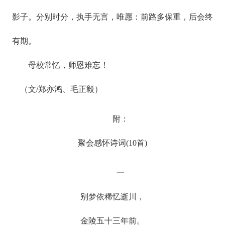
影子。分别时分，执手无言，唯愿：前路多保重，后会终
有期。
母校常忆，师恩难忘！
（文/郑亦鸿、毛正毅）
附：
聚会感怀诗词(10首)
一
别梦依稀忆逝川，
金陵五十三年前。