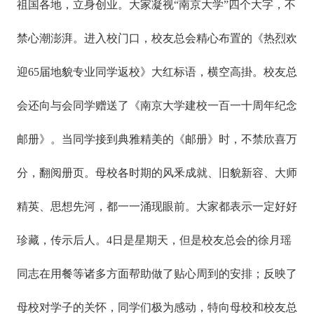
祖国各地，立身创业。大家凝视“南京大学”四个大字，不
禁心潮澎湃。进入校门口，校友总会精心布置的《热烈欢
迎65届地貌专业同学返校》大红标语，横空高掛。校友总
会还向与会同学赠送了《南京大学建校一百一十周年纪念
邮册》。当同学接到典雅精美的《邮册》时，不禁欣喜万
分，翻阅册页。母校各时期的风釆成就、旧貌新容、大师
精英、思想先河，都一一涌现眼前。大家都表示一定好好
珍藏，传示后人。4日是星期天，但是校友总会的徐月瑶
同志在用餐等诸多方面帮助做了贴心周到的安排；反映了
母校对学子的关怀，同学们极为感动，特向母校和校友总