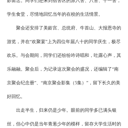
影留念。同学们还来到宿舍区的原六舍、八舍、十一舍，
学生食堂，尽情地回忆当年的在校的生活情景。
聚会还安排了美龄宫、总统府、牛首山、大报恩寺的
游览，并在“欢聚宴”上为四位年届八十的同学庆生，极尽
欢乐。与会期间，同学们还纷纷吟诗唱和，吐露心声，其
乐融融。聚会后，为记录这次聚会的盛况，还编辑了“南
京聚会纪念册”、“南京聚会影集（5集）”，留下长久的美
好回忆。
出走半生，归来仍是少年。眼前的同学多已满头银
丝，但心中仍是当年青葱少年的模样，留存大学生活时的