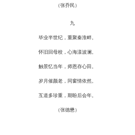
（张乔民）
九
毕业半世纪，重聚秦淮畔。
怀旧回母校，心海漾波澜。
触景忆当年，师恩存心田。
岁月催颜老，同窗情依然。
互道多珍重，期盼后会年。
（张德懋）