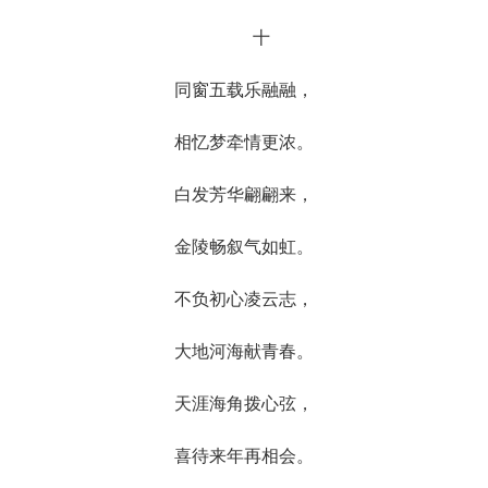
十
同窗五载乐融融，
相忆梦牵情更浓。
白发芳华翩翩来，
金陵畅叙气如虹。
不负初心凌云志，
大地河海献青春。
天涯海角拨心弦，
喜待来年再相会。