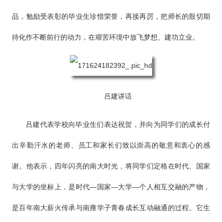
品，勉励受表彰的毕业生珍惜荣誉，再接再厉，把师长的殷切期
待化作不断前行的动力，在艰苦环境中放飞梦想、建功立业。
吕建讲话
吕建代表学校向毕业生们表达祝贺，并向为同学们的成长付
出辛勤汗水的老师、员工和家长们致以崇高的敬意和衷心的感
谢。他表示，四年闪亮的南大时光，将同学们定格在时代、国家
与大学的坐标上，是时代—国家—大学—个人相互交融的产物，
是百年南大薪火传承与南雍学子青春成长互动融通的过程。它生