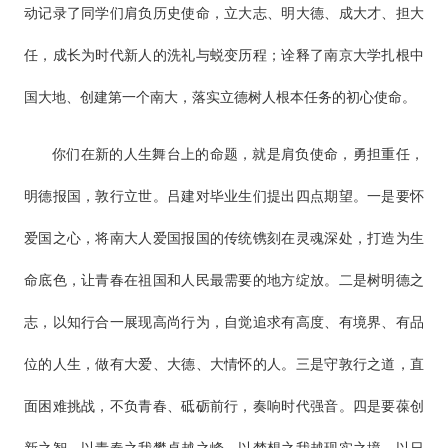
动记录了同学们肩负历史使命，立大志、明大德、成大才、担大
任，成长为时代新人的洗礼与蜕变历程；诠释了南京大学扎根中
国大地、创建第一个南大，落实立德树人根本任务的初心使命。
你们在新的人生舞台上的命题，就是肩负使命，勇担重任，
明德报国，敦行立世。吕建对毕业生们提出四点期望。一是要怀
爱国之心，将南大人爱国报国的传统镌刻在灵魂深处，打造为生
命底色，让青春在祖国和人民最需要的地方绽放。二是树明德之
志，以知行合一展现高尚行为，自觉追求有高度、有境界、有品
位的人生，做有大爱、大德、大情怀的人。三是守敦行之道，直
面困难挑战，不负青春、砥砺前行，奏响时代强音。四是要葆创