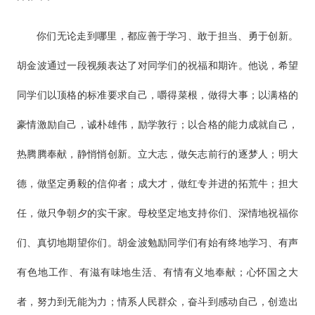
你们无论走到哪里，都应善于学习、敢于担当、勇于创新。
胡金波通过一段视频表达了对同学们的祝福和期许。他说，希望
同学们以顶格的标准要求自己，嚼得菜根，做得大事；以满格的
豪情激励自己，诚朴雄伟，励学敦行；以合格的能力成就自己，
热腾腾奉献，静悄悄创新。立大志，做矢志前行的逐梦人；明大
德，做坚定勇毅的信仰者；成大才，做红专并进的拓荒牛；担大
任，做只争朝夕的实干家。母校坚定地支持你们、深情地祝福你
们、真切地期望你们。胡金波勉励同学们有始有终地学习、有声
有色地工作、有滋有味地生活、有情有义地奉献；心怀国之大
者，努力到无能为力；情系人民群众，奋斗到感动自己，创造出