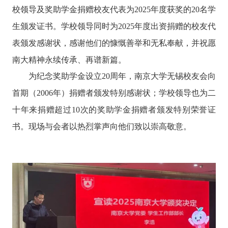
校
领导及奖助学金捐赠校友代表为2025
年度获奖的
20
名学
生颁发证书。学
校
领导
同
时
为2025
年度出资捐赠的校友代
表颁发感谢状，感谢他们的慷慨善举和无私奉献，
并
祝愿
南大精神永续传承、再谱新篇。
为纪念
奖助学金设立20
周年，南京大学无锡校友会
向
首期（2006
年）捐赠者颁发特别感谢状；
学
校
领导
也
为
二
十
年来捐赠超过10
次的奖助学金捐赠者颁发特别荣誉证
书。
现
场
与会者
以热烈掌声
向
他们
致以崇高敬意。