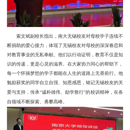
索文斌副校长
指
出
，南大无锡校友对母校学子连续不
断捐助的爱心接力，体现了无锡校友对母校的深深眷恋和
对教育事业的无私奉献。他们
以
行动证明，教育不仅是知
识的传递，更是心灵的滋养。在大家协力同心的帮助下，
每一个怀揣梦想的学子都能在人生的道路上无畏前行。他
勉励
获奖的同学自立自强、知恩感恩，铭记无锡校友的关
爱与支持，传承
“
诚朴雄伟、励学敦行
”
的校训精神，在各
自领域不断探索、勇攀高峰。