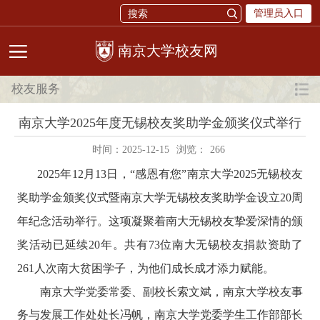
管理员入口
校友网
校友服务
南京大学2025年度无锡校友奖助学金颁奖仪式举行
时间：2025-12-15
浏览：
266
2025
年
12
月
13
日，
“
感恩有您
”
南京大学
2025
无锡校友
奖助学金颁奖仪式暨南京大学无锡校友奖助学金设立
20
周
年纪念活动
举行。这项凝聚着南大无锡校友挚爱深情的颁
奖活动已延续20
年。
共有
73
位南大无锡校友捐款资助了
261
人次南大贫困学子，为他们成长成才添力赋能。
南京大学党委常委、副校长索文斌，南京大学校友事
务与发展工作处处长
冯帆，南京大学党委学生工作部部长