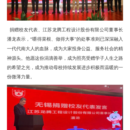
捐赠校友代表、江苏龙腾工程设计股份有限公司董事长
潘龙
表示，
“
嚼得菜根、做得大事
”
的处事准则已深深融入
一代代南大人的血脉，成为
大
家
投身公益、服务社会的精
神源头。
他
愿
这份
涓滴善举，成为照亮受赠学子人生之路
的希望之光，成为推动母校持续发展进步积极而温暖的一
份微薄力量。