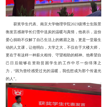
获奖学生代表、南京大学物理学院2023
级博士生陈景
衡
发
言
感谢学长们雪中送炭的温暖与真情
，
他
表示，
这份
爱心捐助不仅解了自己生活上的燃眉之急，更是一堂最生
动的人文课，让他明白，大学之大，不仅在于大楼大师，
更在于有这样一种薪火相传、守望相助的精神。
他
希望自
己日后能够在资助贫困学生的工作中尽一份绵薄之
力，
“
因为曾经感受过光的温暖，我也想成为那个传递光
的人
”
。