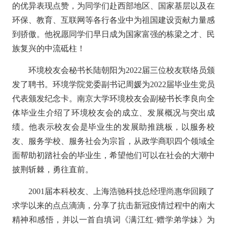
的优异表现点赞，为同学们赴西部地区、国家基层以及在
环保、教育、互联网等各行各业中为祖国建设贡献力量感
到骄傲。他祝愿同学们早日成为国家富强的栋梁之才、民
族复兴的中流砥柱！
环境校友会秘书长陆朝阳为2022届三位校友联络员颁
发了聘书。环境学院党委副书记周媛为2022届毕业生党员
代表颁发纪念卡。南京大学环境校友会副秘书长李良向全
体毕业生介绍了环境校友会的成立、发展概况与突出成
绩。他表示校友会是毕业生的发展助推跳板，以服务校
友、服务学校、服务社会为宗旨，从政学商职四个领域全
面帮助初踏社会的毕业生，希望他们可以在社会的大潮中
披荆斩棘，勇往直前。
2001届本科校友、上海浩驰科技总经理尚惠华回顾了
求学以来的点点滴滴，分享了抗击新冠疫情过程中的南大
精神和感悟，并以一首自填词《满江红·赠学弟学妹》为