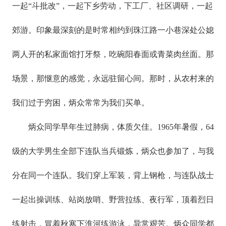
一起“斗批改”，一起下乡劳动，下工厂、社区调研，一起
郊游。印象最深刻的是时常相约到珠江路一小巷深处公媳
两人开的私家面馆打牙祭，吃碗阳春面或青菜肉丝面。那
场景，那惬意的感觉，永远驻留心间。那时，从农村来的
我们过于穷困，炳众常常为我们买单。
炳众同学早年生过肺病，体质欠佳。1965年暑假，64
级的大学男生全部下连队当兵锻炼，炳众也参加了，与我
分在同一个连队。我们穿上军装，背上钢枪，与连队战士
一起出操训练、站岗放哨、野营拉练、夜行军，顶着烈日
练射击，冒着秋寒下淮河练游泳，异常艰苦。炳众同学都