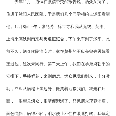
去年11月，道恒在微信中突然报告说，炳众又病了，
住进了沭阳人民医院，于是我们几个同学相约去沭阳看望
他。12月8日上午，张兆芳、徐世才和我从无锡、芜湖、
上海乘高铁到南京与樊道恒汇合，下午乘车到了沭阳。此
前不久，炳众转院淮安时，家在楚州的王应亮曾去医院看
望过他，这次未同行。第二天上午，我们在学弟冯朝阳的
安排下，手捧鲜花，来到病房。炳众见我们到来，十分激
动，立即从病榻上坐起身，微笑着迎接我们。我走在后
面，一眼望见炳众，眼睛便湿润了。只见炳众形容消瘦，
面色憔悴，病得不轻，泪水便止不住在眼眶打转。我镇定