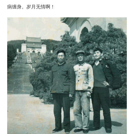
病缠身。岁月无情啊！