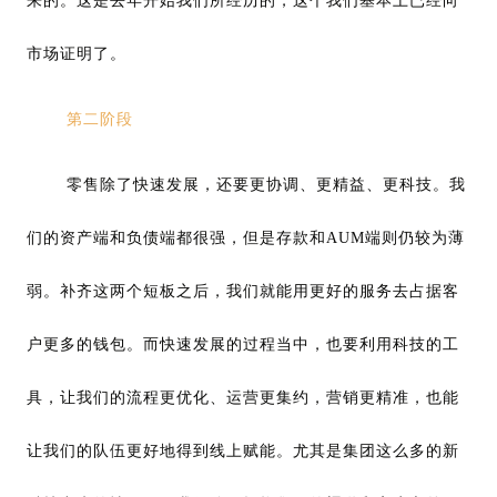
来的。这是去年开始我们所经历的，这个我们基本上已经向
市场证明了。
第二阶段
零售除了快速发展，还要更协调、更精益、更科技。我
们的资产端和负债端都很强，但是存款和AUM端则仍较为薄
弱。补齐这两个短板之后，我们就能用更好的服务去占据客
户更多的钱包。而快速发展的过程当中，也要利用科技的工
具，让我们的流程更优化、运营更集约，营销更精准，也能
让我们的队伍更好地得到线上赋能。尤其是集团这么多的新