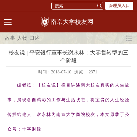
管理员入口
校友网
故事·人物·口述
校友说 | 平安银行董事长谢永林：大零售转型的三
个阶段
时间：2018-07-10
浏览：
2371
编者按：【校友说】栏目讲述南大校友真实的人生故
事，展现各自精彩的工作与生活状态，将宝贵的人生经验
传授给他人，谢永林为南京大学商院校友，本文原载于公
众号：十字财经