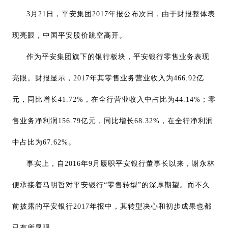
3月21日，平安集团2017年报公布次日，由于财报整体表
现亮眼，中国平安股价跳空高开。
作为平安集团旗下的银行板块，平安银行零售业务表现
亮眼。财报显示，2017年其零售业务营业收入为466.92亿
元，同比增长41.72%，在全行营业收入中占比为44.14%；零
售业务净利润156.79亿元，同比增长68.32%，在全行净利润
中占比为67.62%。
事实上，自2016年9月履职平安银行董事长以来，谢永林
便承接着马明哲对平安银行“零售转型”的深厚期望。而不久
前披露的平安银行2017年报中，其转型决心和初步成果也都
已有所显现。