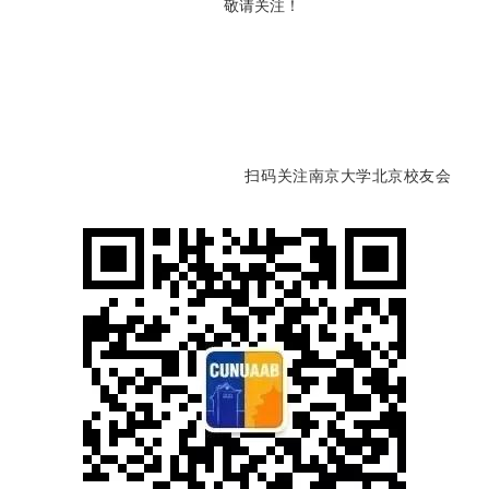
敬请关注！
扫码关注南京大学北京校友会