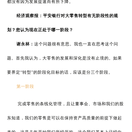
都没有因为发展提速而有所下降。
经济观察报：平安银行对大零售转型有无阶段性的规
划？您认为现在正处于哪一阶段？
谢永林：
这个问题很有意思。我也一直在思考这个问
题。首先我认为，大零售的发展和深化是没有止境的。如果
要界定“转型”的阶段化目标的话，应该是分三个阶段。
第一阶段
完成零售的条线化管理，且让董事会、市场和我们的股
东知道，我们的零售是可以在保持资产高质量的前提下做起