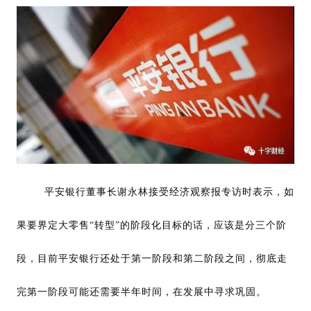
平安银行董事长谢永林接受经济观察报专访时表示，如
果要界定大零售“转型”的阶段化目标的话，应该是分三个阶
段，目前平安银行还处于第一阶段和第二阶段之间，彻底走
完第一阶段可能还需要半年时间，在发展中寻求巩固。