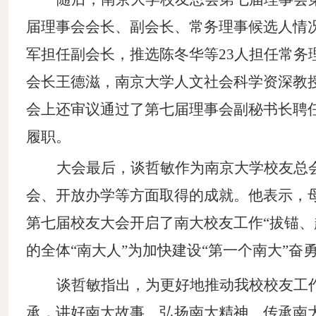
届
理事会
会长、副会长、常务理事候选人情
军担任副会长，推选陈冬华等
23人担任常
会长王德滋，南京大学人文社会科学资深教
会上还审议通过了第七届理事会副秘书长聘
履职。
大会最后，谈哲敏作为南京大学校友总
会、开放办学等方面取得的成就
。
他表示
，
第七届校友大会开启了南大校友工作
“拔锚
的
全体
“
南大人
”
为加快建设
“第一个南大”奋
谈哲敏
指出
，
为更好地推动我校校友工
承，讲好南大故事、弘扬南大精神
、传承南