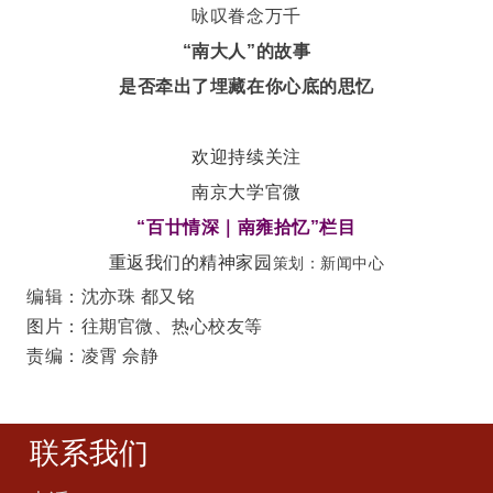
咏叹眷念万千
“南大人”的故事
是否牵出了埋藏在你心底的思忆
欢迎持续关注
南京大学官微
“百廿情深｜南雍拾忆”
栏目
重返我们的精神家园
策划：新闻中心
编辑：沈亦珠 都又铭
图片：往期官微、热心校友等
责编：
凌霄 佘静
联系我们