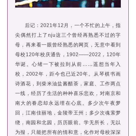
后记：2021年12月，一个不忙的上午，指
尖偶然打上了nju这三个曾经再熟悉不过的字
母，再来看一眼曾经熟悉的网页，无意中看到
母校120年校庆通告，1902——2022，120年
华诞。心绪一下被拉到从前……遥想当年入
校，2002年，距今也已近20年。从琴棋书画
诗酒花，到柴米油盐酱醋茶，家庭、工作两点
一线，经历了生活的种种喜乐悲欢，对南京和
南大的眷恋却永远埋在心底。多少次午夜梦
回，江南佳丽地，金陵帝王州；多少次魂萦梦
绕，南园和北园，历历眼前。学无所长，无以
为报，只能把所有的情和意，化作对母校深深