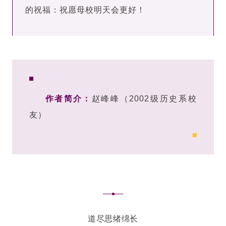
的祝福：祝愿母校明天会更好！
作
者
作者简介：
赵峰峰
（
2002级历史系校
简
友
）
介
道尽思绪
绵长