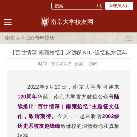
管理员入口
校友网
南京大学120周年校庆
【百廿情深 南雍拾忆】永远的NJU·追忆似水流年
时间：2022-02-15
浏览：
2309
2022年5月20日，南京大学即将迎来
120周年
华诞。
南京大学官方微信公众号
陆
续推出
“百廿情深 | 南雍拾忆”主题
征文佳
作，敬请期待。
今天，一起来听听
2002级
历史系校友赵峰峰
致母校的深情眷念和真挚
祝福
。