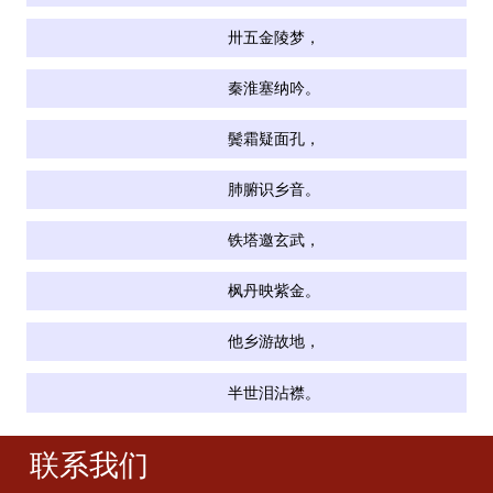
卅五金陵梦，
秦淮塞纳吟。
鬓霜疑面孔，
肺腑识乡音。
铁塔邀玄武，
枫丹映紫金。
他乡游故地，
半世泪沾襟。
联系我们