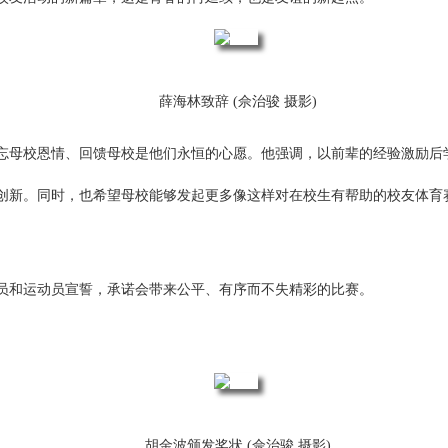
薛海林致辞 (佘治骏 摄影)
忘母校恩情、回馈母校是他们永恒的心愿。他强调，以前辈的经验激励后
创新。同时，也希望母校能够发起更多像这样对在校生有帮助的校友体育
员和运动员宣誓，承诺会带来公平、有序而不失精彩的比赛。
胡金波颁发奖状 (佘治骏 摄影)