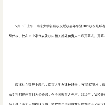
5月18日上午，南京大学首届校友返校嘉年华暨2019校友
织代表、校友企业家代表及校内相关部处负责人出席开幕式。开幕
薛海林在致辞中表示，南京大学自建校以来，与“嚼得菜根，做
系学科都把体育列为必修课，创全国教育之先河。1916年，我校
融入到了南大人的血脉之中。校友嘉年华和校友足球赛拉开了南大