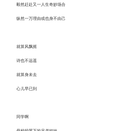
毅然赶赴又一人生奇妙场合
纵然一万理由或也身不由己
就算风飘摇
诗也不远遥
就算身未去
心儿早已到
同学啊
母校护翼下的兄弟姐妹