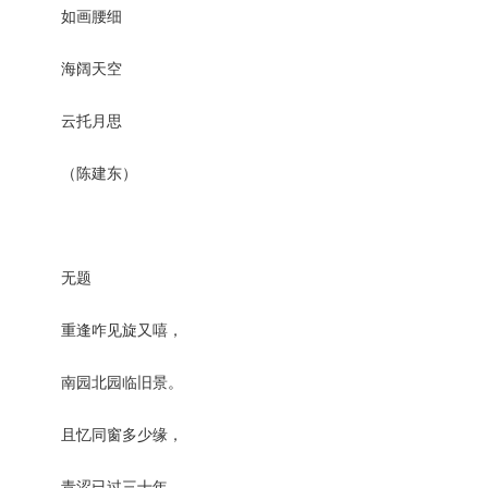
如画腰细
海阔天空
云托月思
（陈建东）
无题
重逢咋见旋又嘻，
南园北园临旧景。
且忆同窗多少缘，
青涩已过三十年。