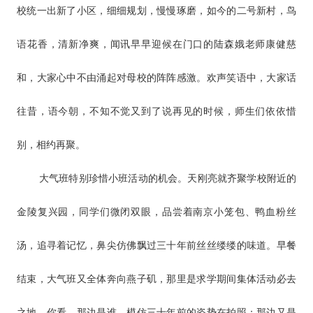
校统一出新了小区，细细规划，慢慢琢磨，如今的二号新村，鸟
语花香，清新净爽，闻讯早早迎候在门口的陆森娥老师康健慈
和，大家心中不由涌起对母校的阵阵感激。欢声笑语中，大家话
往昔，语今朝，不知不觉又到了说再见的时候，师生们依依惜
别，相约再聚。
大气班特别珍惜小班活动的机会。天刚亮就齐聚学校附近的
金陵复兴园，同学们微闭双眼，品尝着南京小笼包、鸭血粉丝
汤，追寻着记忆，鼻尖仿佛飘过三十年前丝丝缕缕的味道。早餐
结束，大气班又全体奔向燕子矶，那里是求学期间集体活动必去
之地。你看，那边是谁，模仿三十年前的姿势在拍照；那边又是