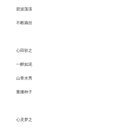
碧波荡漾
不断藕丝
心田驻之
一醉如泥
山青水秀
重播种子
心灵梦之