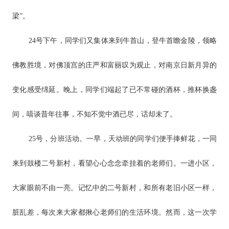
梁”。
24号下午，同学们又集体来到牛首山，登牛首瞻金陵，领略
佛教胜境，对佛顶宫的庄严和富丽叹为观止，对南京日新月异的
变化感受绵延。晚上，同学们端起了已不常碰的酒杯，推杯换盏
间，嘻谈昔年往事，不知不觉中酒已尽，话却未了。
25号，分班活动。一早，天动班的同学们便手捧鲜花，一同
来到鼓楼二号新村，看望心心念念牵挂着的老师们。一进小区，
大家眼前不由一亮。记忆中的二号新村，和所有老旧小区一样，
脏乱差，每次来大家都揪心老师们的生活环境。然而，这一次学