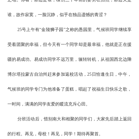
谁，故作寂寞，一脸沉静，似乎在独品遗憾的青涩？
25号上午有“金陵狮子园”之称的愚园里，气候班同学继续享
受着团聚的幸福，但今天有一个同学却是最幸福，他就是正在援
疆的易成功。易成功同学不远万里，辗转转机，从祖国西北边陲
博尔塔拉蒙古自治州赶来参加返校活动，25日恰逢生日，中午，
气候班的同学专门为他准备了蛋糕，唱起了祝福生日快乐之歌，
一时间，满满的同学友爱的暖流充斥心田。
分班活动后，惜别南大和相聚的同学们，大家先后踏上返回
的行程。再见，母校！再见，同学！期待再聚首。