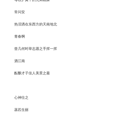
常问安
热泪洒在东西方的天南地北
青春啊
曾几何时举志愿之手挥一挥
酒江南
酝酿才子佳人美景之最
心神往之
菡萏生丽