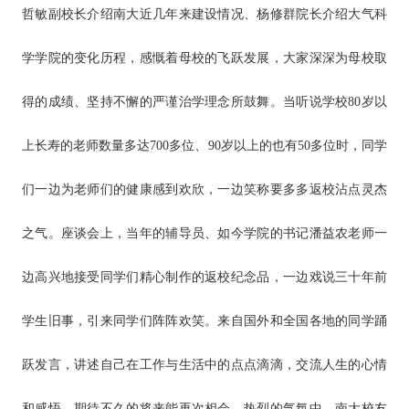
哲敏副校长介绍南大近几年来建设情况、杨修群院长介绍大气科
学学院的变化历程，感慨着母校的飞跃发展，大家深深为母校取
得的成绩、坚持不懈的严谨治学理念所鼓舞。当听说学校80岁以
上长寿的老师数量多达700多位、90岁以上的也有50多位时，同学
们一边为老师们的健康感到欢欣，一边笑称要多多返校沾点灵杰
之气。座谈会上，当年的辅导员、如今学院的书记潘益农老师一
边高兴地接受同学们精心制作的返校纪念品，一边戏说三十年前
学生旧事，引来同学们阵阵欢笑。来自国外和全国各地的同学踊
跃发言，讲述自己在工作与生活中的点点滴滴，交流人生的心情
和感悟，期待不久的将来能再次相会。热烈的气氛中，南大校友