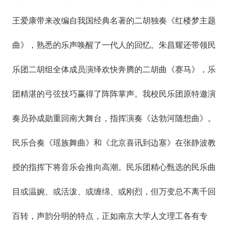
王爱康带来改编自我国经典名著的二胡独奏《红楼梦主题
曲》，熟悉的乐声唤醒了一代人的回忆。朱昌耀还带领民
乐团二胡组全体成员演绎欢快奔腾的二胡曲《赛马》，乐
团精湛的弓弦技巧赢得了阵阵掌声。我校民乐团原特邀演
奏员孙成勋重回南大舞台，指挥演奏《达勃河随想曲》。
民乐合奏《瑶族舞曲》和《北京喜讯到边塞》在张静波教
授的指挥下将音乐会推向高潮。民乐团精心甄选的民乐曲
目或温婉、或活泼、或缠绵、或刚烈，但万变总不离千回
百转，声韵分明的特点，正如南京大学人文理工各有专