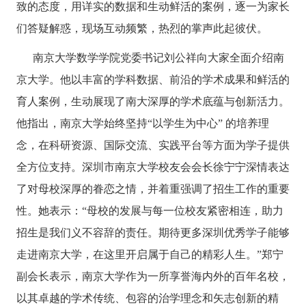
致的态度，用详实的数据和生动鲜活的案例，逐一为家长
们答疑解惑，现场互动频繁，热烈的掌声此起彼伏。
南京大学数学学院党委书记刘公祥
向大家全面介绍南
京大学。他以丰富的学科数据、前沿的学术成果和鲜活的
育人案例，生动展现了南大深厚的学术底蕴与创新活力。
他
指出
，南京大学始终坚持
“以学生为中心” 的培养理
念，在科研资源、国际交流、实践平台等方面为学子提供
全方位支持。
深圳市南京大学校友会会长徐宁宁
深情表达
了对母校深厚的眷恋之情，并着重强调了招生工作的重要
性。
她
表示：
“母校的发展与每一位校友紧密相连，助力
招生是我们义不容辞的责任。期待更多深圳优秀学子能够
走进南京大学，在这里开启属于自己的精彩人生。”
郑宁
副会长
表示，南京大学作为一所享誉海内外的百年名校，
以其卓越的学术传统、包容的治学理念和矢志创新的精