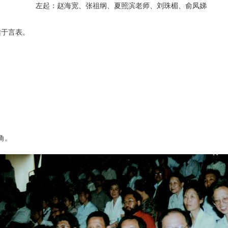
左起：赵海宽、张祖纲、夏照滨老师、刘珠楣、俞凤娣
难于言表。
角。