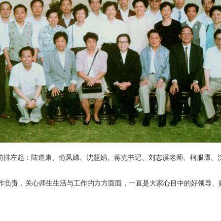
前排左起：陆道康、俞凤娣、沈慧娟、蒋克书记、刘志谟老师、柯服膺、
作负责，关心师生生活与工作的方方面面，一直是大家心目中的好领导、