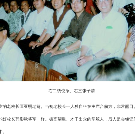
右二钱佼汝、右三张子清
夕的老校长匡亚明老翁。当初老校长一人独自坐在主席台前方，非常醒目
的好校长郭影秋将军一样。德高望重、才干出众的掌舵人，后人是会铭记
中。