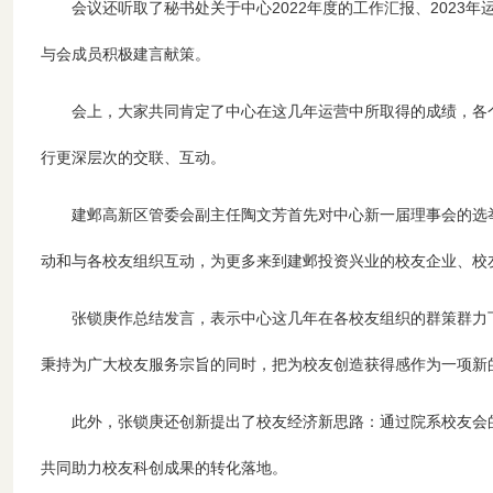
会议还听取了秘书处关于中心
2022
年度的工作汇报、
2023
年
与会成员积极建言献策。
会上，大家共同肯定了中心在这几年运营中所取得的成绩，各
行更深层次的交联、互动。
建邺高新区管委会副主任陶文芳首先对中心新一届理事会的选
动和与各校友组织互动，为更多来到建邺投资兴业的校友企业、校
张锁庚作总结发言，表示中心这几年在各校友组织的群策群力
秉持为广大校友服务宗旨的同时，把为校友创造获得感作为一项新
此外，张锁庚还创新提出了校友经济新思路：通过院系校友会
共同助力校友科创成果的转化落地。