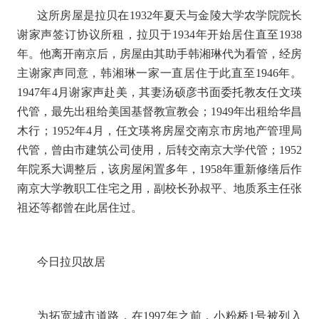
这所房屋是拉贝在
1932
年夏天与金陵大学农学院院长
谢家声签订协议所租，拉贝于
1934
年开始居住直至
1938
年。他离开南京后，房屋由其助手韩湘琳代为看管，经房
主谢家声同意，韩湘琳一家一直居住于此直至
1946
年。
1947
年
4
月谢家声赴美，其妻汤硕彦书面委托教友任文瑛
代管，最先出租给美国基督教宣教会；
1949
年出租给华昌
木行；
1952
年
4
月，任文瑛将房屋交南京市房地产管理局
代管，曾由市建筑公司使用，后转交南京大学代管；
1952
年院系大调整后，该房屋闲置多年，
1958
年重新修缮后作
南京大学教职工住宅之用，副校长孙叔平、地质系主任张
祖还等都曾在此居住过。
今日拉贝故居
为拓宽城市道路，在
1997
年之前，小粉桥
1
号被列入