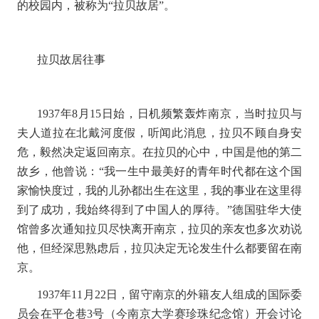
的校园内，被称为
“
拉贝故居
”
。
拉贝故居往事
1937
年
8
月
15
日始，日机频繁轰炸南京，当时拉贝与
夫人道拉在北戴河度假，听闻此消息，拉贝不顾自身安
危，毅然决定返回南京。在拉贝的心中，中国是他的第二
故乡，他曾说：
“
我一生中最美好的青年时代都在这个国
家愉快度过，我的儿孙都出生在这里，我的事业在这里得
到了成功，我始终得到了中国人的厚待。
”
德国驻华大使
馆曾多次通知拉贝尽快离开南京，拉贝的亲友也多次劝说
他，但经深思熟虑后，拉贝决定无论发生什么都要留在南
京。
1937
年
11
月
22
日，留守南京的外籍友人组成的国际委
员会在平仓巷
3
号（今南京大学赛珍珠纪念馆）开会讨论