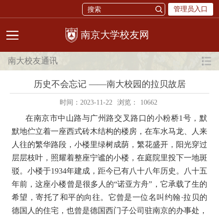
管理员入口
校友网
南大校友通讯
历史不会忘记 ——南大校园的拉贝故居
时间：2023-11-22
浏览：
10662
在南京市中山路与广州路交叉路口的小粉桥
1
号，默
默地伫立着一座西式砖木结构的楼房，在车水马龙、人来
人往的繁华路段，小楼里绿树成荫，繁花盛开，阳光穿过
层层枝叶，照耀着整座宁谧的小楼，在庭院里投下一地斑
驳。小楼于
1934
年建成，距今已有八十八年历史。八十五
年前，这座小楼曾是很多人的
“
诺亚方舟
”
，它承载了生的
希望，寄托了和平的向往。它曾是一位名叫约翰
·
拉贝的
德国人的住宅，也曾是德国西门子公司驻南京的办事处，