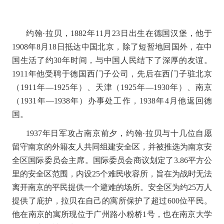
约翰·拉贝，
1882
年
11
月
23
日出生在德国汉堡，他于
1908
年
8
月
18
日抵达中国北京，除了短暂地回国外，在中
国生活了约
30
年时间，与中国人民结下了深厚的友谊。
1911
年他受聘于德国西门子公司，先后在西门子驻北京
（
1911
年
—1925
年）、天津（
1925
年
—1930
年）、南京
（
1931
年
—1938
年）办事处工作，
1938
年
4
月他返回德
国。
1937
年日军攻占南京前夕，约翰
·
拉贝与十几位自愿
留守南京的外籍友人共同组建安全区，并被推选为南京安
全区国际委员会主席。国际委员会商议划定了
3.86
平方公
里的安全区范围，内设
25
个难民收容所，旨在为战时无法
离开南京的平民提供一个避难的场所。安全区为约
25
万人
提供了庇护，拉贝在自己的寓所保护了超过
600
位平民。
他在南京的寓所现位于广州路小粉桥
1
号，也在南京大学