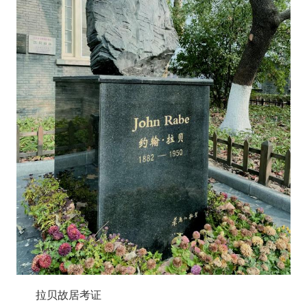
拉贝故居考证