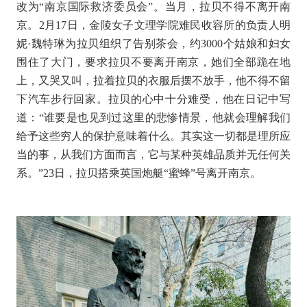
改为
“
南京国际救济委员会
”
。当月，拉贝不得不离开南
京。
2
月
17
日，金陵女子文理学院难民收容所的负责人明
妮
·
魏特琳为拉贝组织了告别茶会，约
3000
个姑娘和妇女
围住了大门，要求拉贝不要离开南京，她们全部跪在地
上，又哭又叫，拉着拉贝的衣服后摆不放手，他不得不留
下汽车步行回家。拉贝的心中十分难受，他在日记中写
道：
“
谁要是也见到过这里的悲惨情景，他就会理解我们
给予这些穷人的保护意味着什么。其实这一切都是理所应
当的事，从我们方面而言，它与某种英雄品质并无任何关
系。”
23
日，拉贝搭乘英国炮艇
“
蜜蜂
”
号离开南京。