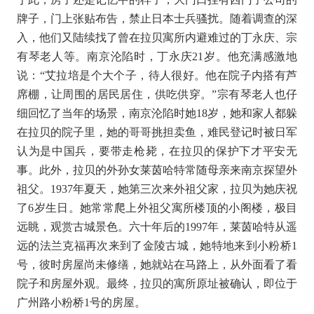
牌子，门上张贴布告，禁止日本士兵骚扰。随着调查的深
入，他们又陆续找了曾在拉贝寓所内避难过的丁永庆、宗
有琴老人等。南京沦陷时，丁永庆
21
岁。他充满感激地
说：
“
艾拉培是个大个子，待人很好。他在院子内搭有芦
席棚，让周围的居民居住，供吃供穿。
”
宗有琴老人也仔
细回忆了当年的场景，南京沦陷时她
18
岁，她和家人都躲
在拉贝的院子里，她的哥哥挑担卖鱼，难民登记时被日军
认为是中国兵，要带走枪毙，在拉贝的保护下才平安无
事。此外，拉贝的外孙女莱茵哈特常随母亲来南京探望外
祖父。
1937
年夏天，她第三次来外祖父家，拉贝为她庆祝
了
6
岁生日。她常常爬上外祖父寓所楼顶的小阁楼，极目
远眺，观赏古城景色。六十年后的
1997
年，莱茵哈特从遥
远的法兰克福再次来到了金陵古城，她特地来到小粉桥
1
号，彼时房屋尚未修缮，她就站在马路上，从外面看了看
院子和房屋外观。最终，拉贝的寓所原址被确认，即位于
广州路小粉桥
1
号的房屋。