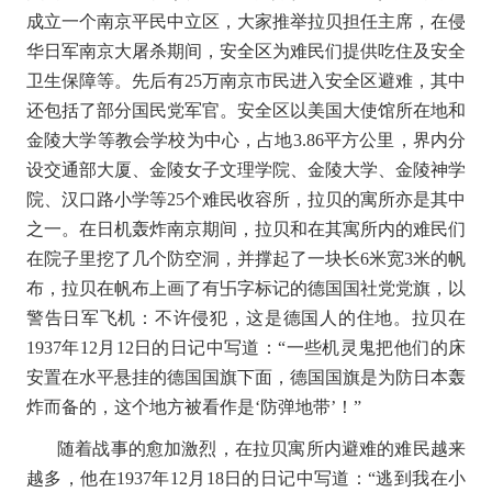
成立一个南京平民中立区，大家推举拉贝担任主席，在侵
华日军南京大屠杀期间，安全区为难民们提供吃住及安全
卫生保障等。先后有
25
万南京市民进入安全区避难，其中
还包括了部分国民党军官。安全区以美国大使馆所在地和
金陵大学等教会学校为中心，占地
3.86
平方公里，界内分
设交通部大厦、金陵女子文理学院、金陵大学、金陵神学
院、汉口路小学等
25
个难民收容所，拉贝的寓所亦是其中
之一。在日机轰炸南京期间，拉贝和在其寓所内的难民们
在院子里挖了几个防空洞，并撑起了一块长
6
米宽
3
米的帆
布，拉贝在帆布上画了有卐字标记的德国国社党党旗，以
警告日军飞机：不许侵犯，这是德国人的住地。拉贝在
1937
年
12
月
12
日的日记中写道：
“
一些机灵鬼把他们的床
安置在水平悬挂的德国国旗下面，德国国旗是为防日本轰
炸而备的，这个地方被看作是
‘
防弹地带
’
！
”
随着战事的愈加激烈，在拉贝寓所内避难的难民越来
越多，他在
1937
年
12
月
18
日的日记中写道：
“
逃到我在小