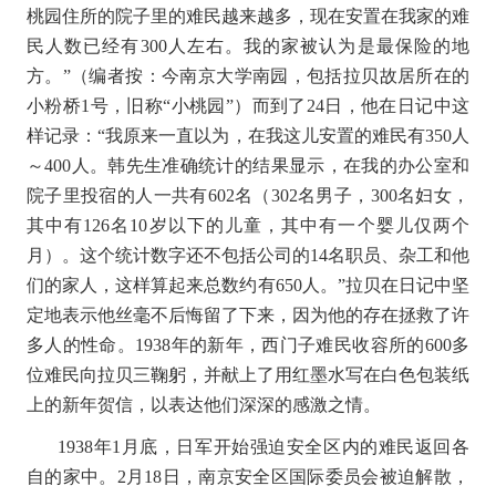
桃园住所的院子里的难民越来越多，现在安置在我家的难
民人数已经有
300
人左右。我的家被认为是最保险的地
方。
”
（编者按：今南京大学南园，包括拉贝故居所在的
小粉桥
1
号，旧称
“
小桃园
”
）而到了
24
日，他在日记中这
样记录：
“
我原来一直以为，在我这儿安置的难民有
350
人
～
400
人。韩先生准确统计的结果显示，在我的办公室和
院子里投宿的人一共有
602
名（
302
名男子，
300
名妇女，
其中有
126
名
10
岁以下的儿童，其中有一个婴儿仅两个
月）。这个统计数字还不包括公司的
14
名职员、杂工和他
们的家人，这样算起来总数约有
650
人。
”
拉贝在日记中坚
定地表示他丝毫不后悔留了下来，因为他的存在拯救了许
多人的性命。
1938
年的新年，西门子难民收容所的
600
多
位难民向拉贝三鞠躬，并献上了用红墨水写在白色包装纸
上的新年贺信，以表达他们深深的感激之情。
1938
年
1
月底，日军开始强迫安全区内的难民返回各
自的家中。
2
月
18
日，南京安全区国际委员会被迫解散，