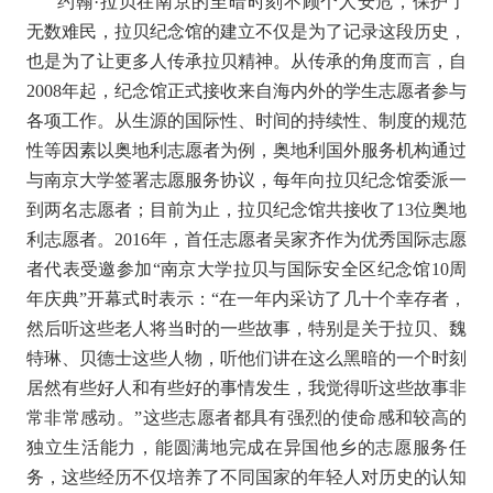
约翰·拉贝在南京的至暗时刻不顾个人安危，保护了
无数难民，拉贝纪念馆的建立不仅是为了记录这段历史，
也是为了让更多人传承拉贝精神。从传承的角度而言，自
2008
年起，纪念馆正式接收来自海内外的学生志愿者参与
各项工作。从生源的国际性、时间的持续性、制度的规范
性等因素以奥地利志愿者为例，奥地利国外服务机构通过
与南京大学签署志愿服务协议，每年向拉贝纪念馆委派一
到两名志愿者；目前为止，拉贝纪念馆共接收了
13
位奥地
利志愿者。
2016
年，首任志愿者吴家齐作为优秀国际志愿
者代表受邀参加
“
南京大学拉贝与国际安全区纪念馆
10
周
年庆典”开幕式时表示：“在一年内采访了几十个幸存者，
然后听这些老人将当时的一些故事，特别是关于拉贝、魏
特琳、贝德士这些人物，听他们讲在这么黑暗的一个时刻
居然有些好人和有些好的事情发生，我觉得听这些故事非
常非常感动。”这些志愿者都具有强烈的使命感和较高的
独立生活能力，能圆满地完成在异国他乡的志愿服务任
务，这些经历不仅培养了不同国家的年轻人对历史的认知