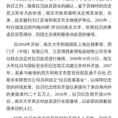
拆迁之列，随着拉贝故居原址的确认，鉴于其独特的历史
意义和非凡的价值，南京市政府最终决定将其保留。后
来，故居被列为江苏省和南京市文物保护单位。
2003
年，
时任德国总统约翰内斯
·
劳访问南京大学，听闻拉贝的事
迹后深受感动，回国之后便积极推动故居的修缮。
自
2004
年开始，南京大学和德国驻上海总领事馆、西
门子（中国）有限公司、江苏博西家用电器销售公司等单
位联合决定对拉贝故居进行修缮。
2006
年
10
月
31
日，南京
大学拉贝与国际安全区纪念馆正式建立并对外开放。
2007
年，原参与修缮的四方和南京市委宣传部及扬子石化
-
巴
斯夫有限责任公司共同设立
“
拉贝发展基金
”
，以保障纪念
馆的持续发展。拉贝纪念馆自开放以来接待了来自海内外
的参观者约二十五万人。
2016
年，拉贝纪念馆开放
10
年
后，南京大学再次对故居进行全面修缮，以崭新的面貌迎
接来访的人们。