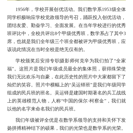
1956
年，学校开展创优活动。我们数学系
1953
级全体
同学积极响应学校党政领导的号召，踊跃投入创优活动，
团结友爱、勤奋学习、全面发展。在当年学校进行的优秀
班评比中，全校共评出
8
个甲级优秀班，数学系占了其中
3
席，也就是我们全年级三个班全都被评为甲级优秀班，应
该说此情况在当时全校是绝无仅有的。
学校颁奖后安排专职摄影师何克辛为我们拍了“全家
福”。这照片是我们年级成员最全的集体照，获得殊荣使
我们无比欢乐与自豪，在此历史性的照片中大家都留下了
灿烂的笑容。照片中横幅上的“吴运铎班”是我们年级同学
组成的民兵班的班名。吴运铎是建国时期著名的兵工战线
上的英雄模范人物，人称“中国的保尔·柯察金”，我们就
以他的名字来命名我们的民兵班。
我们年级被评全优是在数学系领导的支持和关怀下发
扬拼搏精神结下的硕果，我们的光荣也是数学系的光荣。