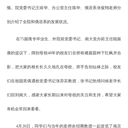
慨。院党委书记王靖华、办公室主任陈华、俄语系张俊翔老师分
别介绍了全院和俄语系的发展状况。
在
75届俄专毕业生、外院前党委书记、南大党办前主任陆振
康的提议下，阔别母校40年的校友们在侨裕楼庭园种下红枫并合
影，把大家的根长长久久地扎在母校。挥手告别仙林之际，校友
们在校园里偶遇校党委书记张异宾教授，张书记热情问候老学长
们回到南大，感谢大家长期以来对母校的关注和支持，希望大家
有机会常回来看看。
4
月26日，同学们与当年的老师余绍裔教授一起游览了南京