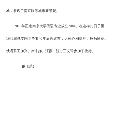
城，参观了南京眼等城市新景观。
2015
年正逢南京大学俄语专业成立70年。在这样的日子里，
1975届俄专同学毕业40年后再聚首，大家心潮澎拜，感触良多。
俄语系王加兴、徐来娣、汪磊，院办王文琦参加了接待。
（俄语系）