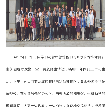
4月25日中午，同学们与曾经教过他们的10余位专业老师在
南芳园餐厅欢聚一堂，共叙师生情谊，畅聊40年间的工作与生
活。下午，昔日同窗从鼓楼校区来到仙林校区，参观外国语学院
侨裕楼。在宽阔敞亮的办公区、书香满溢的图书馆、生机勃勃的
楼间庭院，大家一边观看，一边拍照，兴奋地交流想法，抒发感