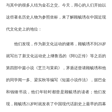
与其中的很多人结为金石之交。今天，用心的人们开始以
这些著名历史人物为参照坐标，来了解顾毓琇在中国近现
代文化史上的地位：
他们发现，作为新文化运动的健将，顾毓琇不到20岁
就写出了新文化运动史上继鲁迅的《阿Q正传》等之后的
第四部中篇小说《芝兰与茉莉》，茅盾还曾请顾毓琇和他
的同学闻一多、梁实秋等编写《短篇小说作法》，据巴金
和钱锺书说，他们年轻时都曾是顾毓琇的读者；他们发
现，顾毓琇21岁时就发表了中国现代话剧史上最早的四幕