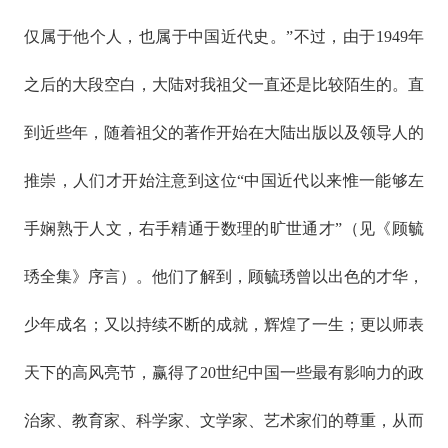
仅属于他个人，也属于中国近代史。”不过，由于1949年
之后的大段空白，大陆对我祖父一直还是比较陌生的。直
到近些年，随着祖父的著作开始在大陆出版以及领导人的
推崇，人们才开始注意到这位“中国近代以来惟一能够左
手娴熟于人文，右手精通于数理的旷世通才”（见《顾毓
琇全集》序言）。他们了解到，顾毓琇曾以出色的才华，
少年成名；又以持续不断的成就，辉煌了一生；更以师表
天下的高风亮节，赢得了20世纪中国一些最有影响力的政
治家、教育家、科学家、文学家、艺术家们的尊重，从而