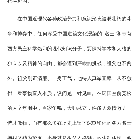
根本原因。
在中国近现代各种政治势力和意识形态波澜壮阔的斗
争和博弈中，任何深受中国道德文化浸染的“名士”和带有
西方民主科学烙印的现代知识分子，要保持学术和人格的
独立以及精神的自由，都会遭到严峻的挑战，祖父也不例
外。祖父刚正清廉、一身正气，他待人真诚直率，从不敷
衍，看事物直入本质，谈问题一针见血。在民国空前宽松
的人文氛围中，百家争鸣，大师林立，许多人豪情万丈，
恃才傲物，而有那么多在历史上留下深刻印记的各方名士
与祖父结为挚友，本身就是祖父人格魅力的生动体现。他