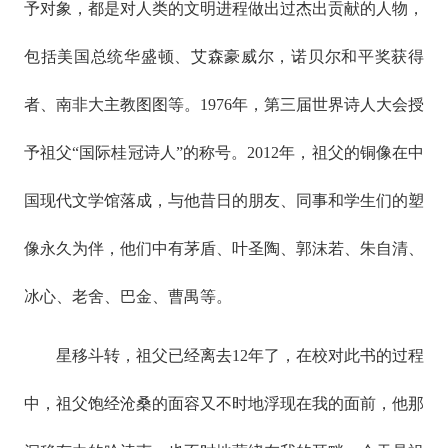
予对象，都是对人类的文明进程做出过杰出贡献的人物，
包括美国总统华盛顿、艾森豪威尔，诺贝尔和平奖获得
者、南非大主教图图等。1976年，第三届世界诗人大会授
予祖父“国际桂冠诗人”的称号。2012年，祖父的铜像在中
国现代文学馆落成，与他昔日的朋友、同事和学生们的塑
像永久为伴，他们中有茅盾、叶圣陶、郭沫若、朱自清、
冰心、老舍、巴金、曹禺等。
星移斗转，祖父已经离去12年了，在校对此书的过程
中，祖父饱经沧桑的面容又不时地浮现在我的面前，他那