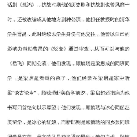
话剧《孤鸿》，抗战时期他的历史剧和抗战剧也曾风靡一
时，还被改编成其他地方剧种公演，他担任教授时的清华
学生曹禺，此时继续以学生身份与他交往，他曾以自己的
影响力帮助曹禺的《蜕变》通过审查，从而可以与他的
《岳飞》同期公演；他们发现，顾毓琇是梁思成的同班同
学，是梁启超看重的弟子，他们经常在梁启超家中听
梁“谈古论今”，顾毓琇赴美留学前夕，梁启超还抱病为他
书写四首绝句以示厚望；他们发现，顾毓琇与冰心同船赴
美留学，是冰心的红娘，而新郎则是顾毓琇的同乡兼同班
同学吴文藻，吴文藻又是费孝通的恩师；他们发现，顾毓