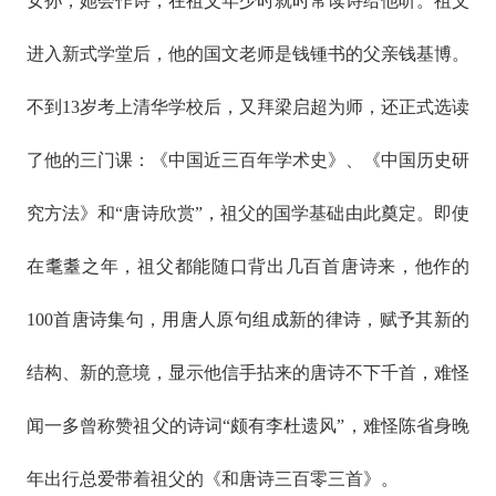
女孙，她会作诗，在祖父年少时就时常读诗给他听。祖父
进入新式学堂后，他的国文老师是钱锺书的父亲钱基博。
不到13岁考上清华学校后，又拜梁启超为师，还正式选读
了他的三门课：《中国近三百年学术史》、《中国历史研
究方法》和“唐诗欣赏”，祖父的国学基础由此奠定。即使
在耄耋之年，祖父都能随口背出几百首唐诗来，他作的
100首唐诗集句，用唐人原句组成新的律诗，赋予其新的
结构、新的意境，显示他信手拈来的唐诗不下千首，难怪
闻一多曾称赞祖父的诗词“颇有李杜遗风”，难怪陈省身晚
年出行总爱带着祖父的《和唐诗三百零三首》。