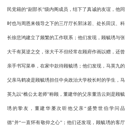
民党籍的“副部长”级内阁成员，结下了真诚的友谊，他同
时也与周恩来领导之下的三厅厅长郭沫若、处长田汉、科
长徐悲鸿建立了频繁的工作联系；他们发现，顾毓琇与张
大千有莫逆之交，张大千不但经常在顾府作画以赠，还曾
亲手书写菜单，在家中款待顾毓琇；他们发现，马英九的
父亲马鹤凌是顾毓琇担任中央政治大学校长时的学生，马
英九以“樵公太老师”称顾，董建华的父亲董浩云则是顾毓
琇的挚友，董建华屡次听他父亲“盛赞世伯学问品
德”并“一直怀有敬仰之心”；他们还发现，顾毓琇的客厅