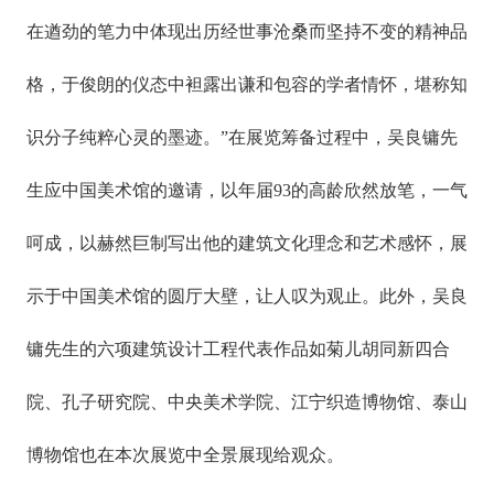
在遒劲的笔力中体现出历经世事沧桑而坚持不变的精神品
格，于俊朗的仪态中袒露出谦和包容的学者情怀，堪称知
识分子纯粹心灵的墨迹。”在展览筹备过程中，吴良镛先
生应中国美术馆的邀请，以年届93的高龄欣然放笔，一气
呵成，以赫然巨制写出他的建筑文化理念和艺术感怀，展
示于中国美术馆的圆厅大壁，让人叹为观止。此外，吴良
镛先生的六项建筑设计工程代表作品如菊儿胡同新四合
院、孔子研究院、中央美术学院、江宁织造博物馆、泰山
博物馆也在本次展览中全景展现给观众。