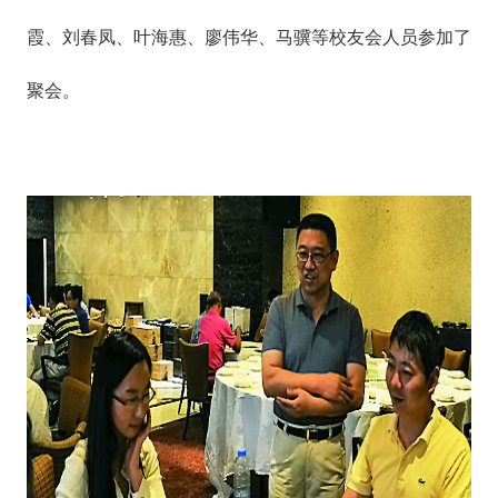
霞、刘春凤、叶海惠、廖伟华、马骥等校友会人员参加了
聚会。