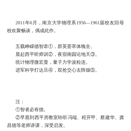
2011年6月，南京大学物理系1956—1961届校友回母
校欢聚畅谈，偶成此作。
五载峥嵘德智牵①，群英荟萃体魄全。
晨起西平听师训②，夜宿南园论地天③。
统计物理微宏显，量子力学波粒连。
进军科学灯达旦④，双抢交心去阵烟⑤。
注：
①智者必有德。
②早晨到西平房教室聆听冯端、程开甲、蔡建华、龚
昌德等老师讲课，深受启发。