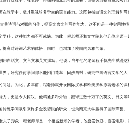
程进行过程中，程老师一再强调独立思考的重要，也强调流畅表达思考的
师在教学中，极其重视培养学生的语言能力。这既包括白话文的理解和写
过古典诗词与对联的习作，提高文言文的写作能力。这不但是一种实用性
个学科，这种能力都不可或缺。为此，程老师还和文学院其他几位老师一
，提高对诗词艺术的体悟，同时，也增加了校园的风雅气氛。
别用白话文、文言文和英文撰写。他说，当年他的老师程千帆先生就是这
世界，研究任何学问都不能闭门造车，固步自封，研究中国语言文学的人
的问题。为此，多年前，程老师就开设国际汉学和欧美汉学原著选读的课
能力，更是令人惊叹。他精通多种外语，翻译过数十万字的英文、日文等学
国传统学问吸引来许多金发碧眼的听众，也为南京大学赢得了国际声誉。
老夫子形象，程老师却是一个相当新潮的学者，他喜爱旅游，喜爱电影，