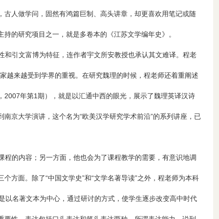
，古人做学问，固然有鸿篇巨制、高头讲章，却更喜欢用笔记或随
主持的研究项目之一，就是多卷本的《江苏文学编年史》。
性和引文富博为特征，连作者宇文所安教授也承认其文难译。程老
学家越来越受到学界的重视。在研究魏理的时候，程老师还着重阐述
2007年第1期），就是以汇通中西的眼光，展示了魏理英译汉诗
南京大学演讲，这个名为“欧美汉学研究学术前沿”的系列讲座，已
课程的内容；另一方面，他也会为了课程教学的需要，有意识地调
方面。除了“中国文学史”和“文学名著导读”之外，程老师为本科
的，是以名著文本为中心，通过研讨的方式，使学生逐步改变高中时代