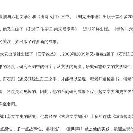
世族与六朝文学》和《唐诗入门》三书。《刘克庄年谱》出版于差不多2
他又主编了《宋才子传笺证·南宋后期卷》，近期即将出版。《世族与六
的关注，并出版了许多新的成果。
湾大安出版社出版了《石学论丛》，2008和2009年又相继出版了《石
形的角度，研究石刻中的俗字；从文学的角度，研究碑志铭文的文学特性
，而石刻书迹必须经过刻工之手，才能得以呈现。程老师遍检群书，辑录
阔、角度灵动见长的。因此，他的石刻研究成果不仅引起文学界和史学界
实至名归。
和江苏文学史的研究。他曾经在《古典文学知识》上多年连载《城市传奇
一点感性，多一点故事性、趣味性”。《旧时燕》就是他的实践，最能呈现