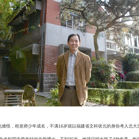
这也难怪，程老师少年成名，不满16岁就以福建省文科状元的身份考入北