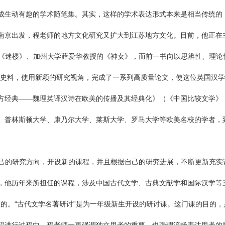
成生动有趣的学术随笔集。其实，这样的学术表达形式本来是相当传统的
南京出发，程老师的地方文化研究又扩大到江苏地方文化。目前，他正在
《迷楼》、加州大学薛爱华教授的《神女》，而前一书向以思辨性、理论
献史料，使用新颖的研究视角，完成了一系列高质量论文，使这位英国汉
经典——魏理英译汉诗在欧美的传播及其经典化》（《中国比较文学》，
、普林斯顿大学、康乃尔大学、莱斯大学、罗马大学等欧美名校的学者，到
己的研究方向，开设新的课程，并且根据自己的研究进展，不断更新充实
他历年来所担任的课程，涉及中国古代文学、古典文献学和国际汉学等三个
叫座的。“古代文学名著研讨”是为一年级新生开设的研讨课。这门课的目