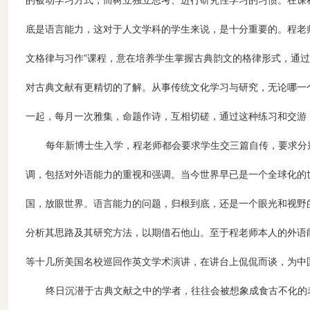
的被动学习方式，而树立独立思考、进行研究性学习的习惯。在课
底是语言能力，这对于人文学科的学生来说，是十分重要的。程老
文格律与习作”课程，意在培养学生掌握古典韵文的格律形式，通
对古典文献有更精切的了解。从事传统文化学习与研究，无论哪一
一起，每月一次雅集，命题作诗，互相切磋，通过这种练习和交游
每年新博士生入学，程老师都会要求学生交三篇自传，要求分
调，包括对外语能力的重视和强调。当今世界早已是一个全球化的
国，放眼世界。语言能力的问题，归根到底，还是一个眼光和视野
分析其思路及其研究方法，以期借石他山。至于程老师本人的外语
等十几所美国名校巡回作英文学术演讲，在讲台上侃侃而谈，为中
终日沉潜于古典文献之中的学者，往往会被想象成食古不化的