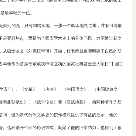
括三十多万字的博士论文《魏晋南北朝赋史》和23岁时完成的硕士
也是最年轻的一位。
无疑问的是，只有脚踏实地，一步一个脚印地走过来，才有可能取
不是要赶热点，而是为了回应学术史上的具体问题，力图通过新文
，从硕士论文《刘克庄年谱》开始，程老师就逐渐明确了自己的研
，去年他作为首席专家成功申请立项的国家社科基金重大项目“中国古
学遗产》、《文献》、《考古》、《中国语文》、《中国比较文
晋南北朝赋史》、《赋学论丛》和《汉赋揽胜》，前两种著作先后
空间，也为断代分体文学史的撰作模式提供了有益的启示。他的
势。这种别开生面的论说方式，凝聚了他的旧学功力，也得到了很