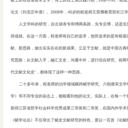
硕士阶段攻读唐宋文学，博士阶段上溯汉魏六朝，26岁不到，就成
论文《刘克庄年谱》。2008年，45岁的程老师又荣膺教育部长
人文学科的研究，自古就有专和博两条路，先专后博，还是先
得成就。在这一方面，程老师有自己的追求，他所追求的是有根基
献、新思路，做出实实在在的新成果。立足于文献，就是中国古典
究思路：从文献入手，融汇文史，沟通中外，进行综合研究。前两年
代文献文化史”，都体现了这样一种思路。
二十多年来，程老师的治学领域横跨赋学研究、六朝唐宋文学
学》等不同专业的杂志上，都能看到他的论文。实际上，在每一个
获得江苏省哲学社会科学优秀成果三等奖和二等奖，在国内外学术
《赋学论丛》不仅突出了赋史文献研究的特色，更以一百首《论赋