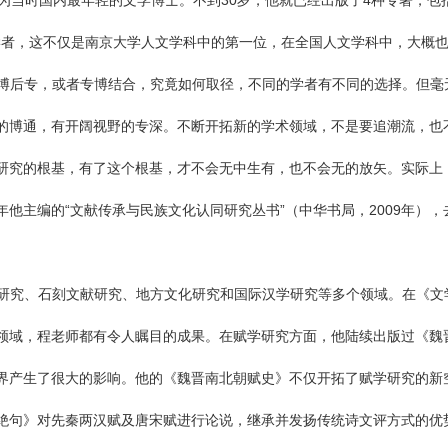
为当时国内最年轻的文学博士。不到30岁，他就已经出版了4种专著，包
江学者，这不仅是南京大学人文学科中的第一位，在全国人文学科中，大概
博后专，或者专博结合，究竟如何取径，不同的学者有不同的选择。但毫
的博通，有开阔视野的专深。不断开拓新的学术领域，不是要追潮流，也
研究的根基，有了这个根基，才不会无中生有，也不会无的放矢。实际上
他主编的“文献传承与民族文化认同研究丛书”（中华书局，2009年）
研究、石刻文献研究、地方文化研究和国际汉学研究等多个领域。在《文
领域，程老师都有令人瞩目的成果。在赋学研究方面，他陆续出版过《魏
界产生了很大的影响。他的《魏晋南北朝赋史》不仅开拓了赋学研究的新
绝句》对先秦两汉赋及唐宋赋进行论说，继承并发扬传统诗文评方式的优