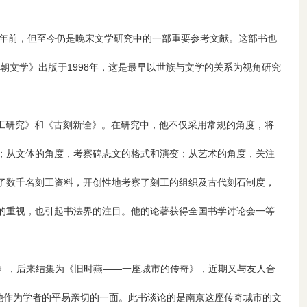
0年前，但至今仍是晚宋文学研究中的一部重要参考文献。这部书也
朝文学》出版于1998年，这是最早以世族与文学的关系为视角研究
刻刻工研究》和《古刻新诠》。在研究中，他不仅采用常规的角度，将
；从文体的角度，考察碑志文的格式和演变；从艺术的角度，关注
了数千名刻工资料，开创性地考察了刻工的组织及古代刻石制度，
的重视，也引起书法界的注目。他的论著获得全国书学讨论会一等
》，后来结集为《旧时燕——一座城市的传奇》，近期又与友人合
他作为学者的平易亲切的一面。此书谈论的是南京这座传奇城市的文