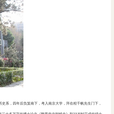
大历史系，四年后负笈南下，考入南京大学，拜在程千帆先生门下，