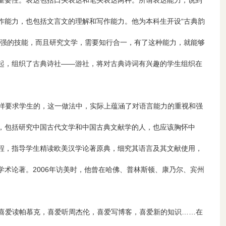
重要性。表达包括口头表达和笔头表达两种。所谓表达能力，说到
作能力，也包括文言文的理解和写作能力。他为本科生开设“古典韵
很强的技能，而且研究文学，需要知行合一，有了这种能力，就能够
起，组织了古典诗社——游社，将对古典诗词有兴趣的学生组织在
样要求学生的，这一做法中，实际上蕴涵了对语言能力的重视和强
，包括研究中国古代文学和中国古典文献学的人，也应该胸怀中
程，指导学生精读欧美汉学论著原典，细究其语言及其文献使用，
术论著。2006年访美时，他曾在哈佛、普林斯顿、康乃尔、宾州
喜爱读帕慕克，喜爱听周杰伦，喜爱写博客，喜爱新的知识……在