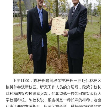
上午11:00，陈校长陪同段荣宁校长一行赴仙林校区
植树并参观新校区。听完工作人员的介绍后，段荣宁校长
对种植的银杏树很感兴趣，他希望截一枝带回霍普金斯大
学校园种植。陈校长说，银杏树是一种长寿的树种，这也
代表了两校友谊长存。段荣宁校长说，种植银杏树是非常