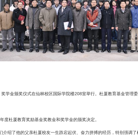
教金、奖学金颁奖仪式在仙林校区国际学院楼208室举行。杜厦教育基金管
0年度杜厦教育奖励基金奖教金和奖学金的颁奖决定。
们介绍了他的父亲杜厦校友一生跌宕起伏、奋力拼搏的经历，特别强调了杜