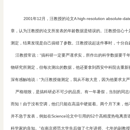
2001年12月，汪教授的论文A high-resolution absolute-da
章，认为汪教授的论文所发表的年龄数据是错误的。汪教授信心十
测定，结果发现是自己搞错了参数。汪教授说起这件事时，十分自
汪教授常说：“搞科研一定要严谨求实，所作出的科学数据要千年
物研究所测定，但每次测出的数据，他还要拿到西安中科院去重新
深有感触地说：“为汪教授做测定，我从不敢大意，因为他要求太严
严格细致，是搞科研必不可少的品质。有一年暑假，当别的同志都
而知！由于没有空调，他们只能在高温中硬挺着。两个月下来，他
并不急于发表，例如在Science论文中引用的52个高精度热电离
科学家的良知。”在南京师范大学先后做了七年讲师、七年的副教