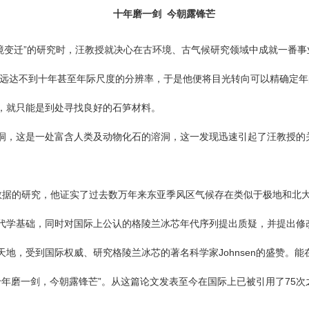
十年磨一剑 今朝露锋芒
环境变迁”的研究时，汪教授就决心在古环境、古气候研究领域中成就一番
录远达不到十年甚至年际尺度的分辨率，于是他便将目光转向可以精确定
，就只能是到处寻找良好的石笋材料。
洞，这是一处富含人类及动物化石的溶洞，这一发现迅速引起了汪教授的
试数据的研究，他证实了过去数万年来东亚季风区气候存在类似于极地和北
学基础，同时对国际上公认的格陵兰冰芯年代序列提出质疑，并提出修改意
，受到国际权威、研究格陵兰冰芯的著名科学家Johnsen的盛赞。能在
十年磨一剑，今朝露锋芒”。从这篇论文发表至今在国际上已被引用了75次