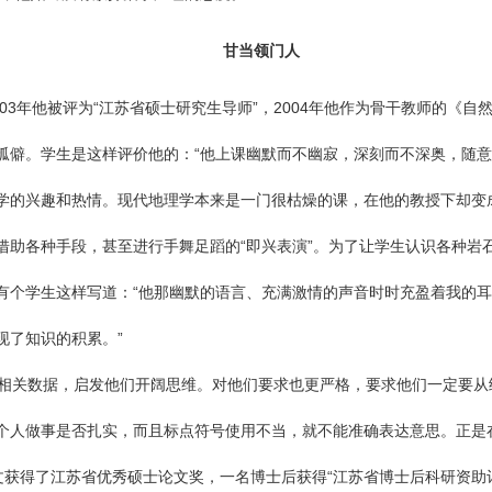
甘当领门人
3年他被评为“江苏省硕士研究生导师”，2004年他作为骨干教师的《
孤僻。学生是这样评价他的：“他上课幽默而不幽寂，深刻而不深奥，随意
学的兴趣和热情。现代地理学本来是一门很枯燥的课，在他的教授下却变
借助各种手段，甚至进行手舞足蹈的“即兴表演”。为了让学生认识各种岩
有个学生这样写道：“他那幽默的语言、充满激情的声音时时充盈着我的
现了知识的积累。”
相关数据，启发他们开阔思维。对他们要求也更严格，要求他们一定要从
个人做事是否扎实，而且标点符号使用不当，就不能准确表达意思。正是
文获得了江苏省优秀硕士论文奖，一名博士后获得“江苏省博士后科研资助计