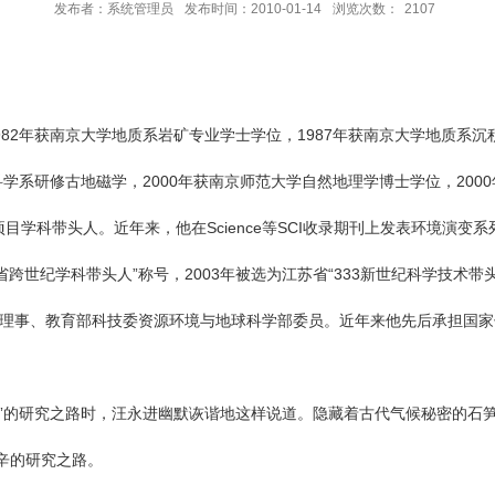
发布者：系统管理员
发布时间：2010-01-14
浏览次数：
2107
1982年获南京大学地质系岩矿专业学士学位，1987年获南京大学地质系
科学系研修古地磁学，2000年获南京师范大学自然地理学博士学位，20
项目学科带头人。近年来，他在Science等SCI收录期刊上发表环境演变
省跨世纪学科带头人”称号，2003年被选为江苏省“333新世纪科学技术
理事、教育部科技委资源环境与地球科学部委员。近年来他先后承担国家
”的研究之路时，汪永进幽默诙谐地这样说道。隐藏着古代气候秘密的石笋
辛的研究之路。