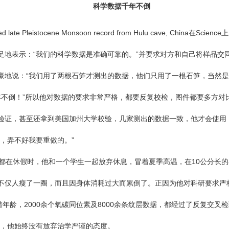
科学数据千年不倒
ted late Pleistocene Monsoon record from Hulu cave, C
足地表示：“我们的科学数据是准确可靠的。”并要求对方和自己将样品交
豪地说：“我们用了两根石笋才测出的数据，他们只用了一根石笋，当然是
不倒！”所以他对数据的要求非常严格，都要反复校检，图件都要多方对
验证，甚至还拿到美国加州大学校验，几家测出的数据一致，他才会使用
，弄不好我要重做的。”
在休假时，他和一个学生一起放弃休息，冒着夏季高温，在10公分长的
不仅人瘦了一圈，而且因身体消耗过大而累倒了。正因为他对科研要求严
质谱年龄，2000余个氧碳同位素及8000余条纹层数据，都经过了反复交
授，他始终没有放弃治学严谨的态度。