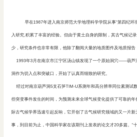
早在1987年进入南京师范大学地理科学学院从事“第四纪
入研究,积累了丰富的经验。但由于黄土自身的限制，其古气候记
少，研究条件也非常有限，他除了翻阅大量的地质图件及地质报告
1993年3月在南京市江宁区汤山镇发现了一个原始洞穴——葫芦
洞作为切入点和突破口，开始了认真而细致的研究。
经过对南京葫芦洞5支石笋TIM-U系测年和高分辨率同位素测
些突变事件发生的时间，为预测未来全球气候变化提供了可靠的年代
际古气候学界迅速引起反响，它开创了古气候研究领域的又一片新天地
事，到目前为止，中国科学家在该期刊上发表的论文才20多篇。“