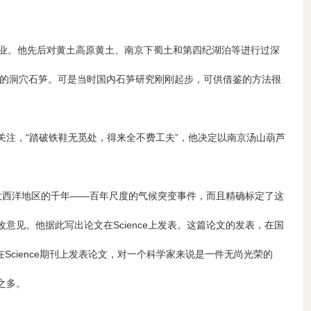
事业。他先后对黄土高原黄土、南京下蜀土和第四纪湖泊等进行过深
年的洞穴石笋。可是当时国内石笋研究刚刚起步，可供借鉴的方法很
关注，“踏破铁鞋无觅处，得来全不费工夫”，他决定以南京汤山葫芦
大西洋地区的千年——百年尺度的气候突变事件，而且精确标定了这
见。他据此写出论文在Science上发表。这篇论文的发表，在国
Science期刊上发表论文，对一个科学家来说是一件无尚光荣的
之多。