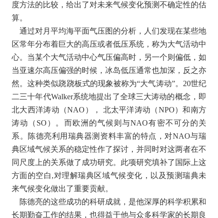
度方法的比较，给出了对未来气候变化预测不确定性的估
算。
通过对月平均海平面气压图的分析，人们发现在某些地
区常年分布着巨大的高压或者低压系统，称为大气活动中
心。当某个大气活动中心气压偏高时，另一个则偏低，如
当亚速尔高压偏强的时候，冰岛低压通常也加深，反之亦
然。这种类似跷跷板式的现象被称为“大气涛动”。20世纪
二三十年代Walker系统地提出了全球三大涛动的概念，即
北大西洋涛动（NAO）， 北太平洋涛动（NPO）和南方
涛动（SO）。而欧洲的气候则与NAO有密不可分的关
系。陈德亮利用瑞典器测资料丰富的特点，对NAO与瑞
典区域气候关系的稳定性作了探讨，并同时对这两者在不
同尺度上的关系做了成功研究。此项研究填补了国际上这
方面的空白,对理解瑞典区域气候变化，以及预测瑞典未
来气候变化做出了重要贡献。
陈德亮的这些成功的科研成就，是他深厚的科学积累和
长期勤奋工作的结果，也得益于他与众多科学家的长期良