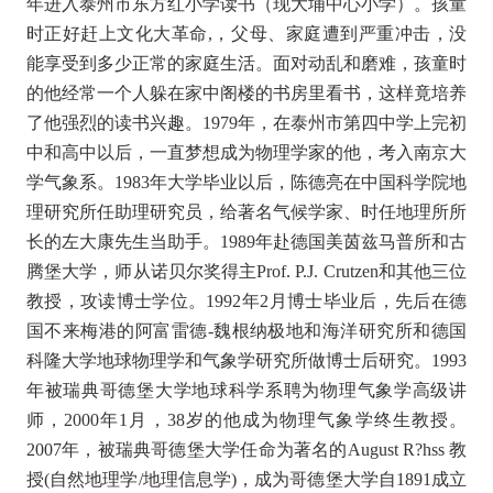
年进入泰州市东方红小学读书（现大埔中心小学）。孩童
时正好赶上文化大革命,，父母、家庭遭到严重冲击，没
能享受到多少正常的家庭生活。面对动乱和磨难，孩童时
的他经常一个人躲在家中阁楼的书房里看书，这样竟培养
了他强烈的读书兴趣。1979年，在泰州市第四中学上完初
中和高中以后，一直梦想成为物理学家的他，考入南京大
学气象系。1983年大学毕业以后，陈德亮在中国科学院地
理研究所任助理研究员，给著名气候学家、时任地理所所
长的左大康先生当助手。1989年赴德国美茵兹马普所和古
腾堡大学，师从诺贝尔奖得主Prof. P.J. Crutzen和其他三位
教授，攻读博士学位。1992年2月博士毕业后，先后在德
国不来梅港的阿富雷德-魏根纳极地和海洋研究所和德国
科隆大学地球物理学和气象学研究所做博士后研究。1993
年被瑞典哥德堡大学地球科学系聘为物理气象学高级讲
师，2000年1月，38岁的他成为物理气象学终生教授。
2007年，被瑞典哥德堡大学任命为著名的August R?hss 教
授(自然地理学/地理信息学)，成为哥德堡大学自1891成立