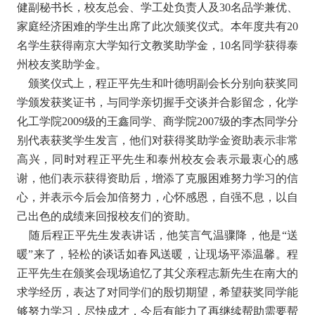
健副秘书长，校友总会、学工处负责人及30名品学兼优、
家庭经济困难的学生出席了此次颁奖仪式。本年度共有20
名学生获得南京大学知行文教奖助学金，10名同学获得泰
州校友奖助学金。
颁奖仪式上，程正平先生和叶德明副会长分别向获奖同
学颁发获奖证书，与同学亲切握手交谈并合影留念，化学
化工学院2009级的王鑫同学、商学院2007级的李杰同学分
别代表获奖学生发言，他们对获得奖助学金资助表示非常
高兴，同时对程正平先生和泰州校友会表示最衷心的感
谢，他们表示获得资助后，增添了克服困难努力学习的信
心，并表示今后会加倍努力，心怀感恩，自强不息，以自
己出色的成绩来回报校友们的资助。
随后程正平先生发表讲话，他笑言气温骤降，他是“送
暖”来了，轻松的谈话如春风送暖，让现场平添温馨。程
正平先生在颁奖会现场追忆了其父亲程志新先生在南大的
求学经历，表达了对同学们的殷切期望，希望获奖同学能
够努力学习，尽快成才，今后有能力了再继续帮助需要帮