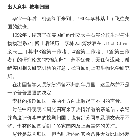
出人意料 按期归国
毕业一年后，机会终于来到，1990年李林踏上了飞往美
国的航班。
1992年，结束了在美国纽约州立大学石溪分校生理与生
物物理系2年博士后经历，李林以8篇发表在J. Biol. Chem.
杂志上（其中3篇第一作者、4篇第二作者、1篇第三作
者）的研究论文“衣锦荣归”，毫不犹豫，无任何迟疑，谢
绝美国相关研究机构的好意，径直回到上海生物化学研究
所。
在出国留学人员纷纷滞留不归的年月里，这显然并不是
一个普普通通的决定。
李林的按期回国，在两个方向上激起了不同的声音。
时任中科院院长周光召写来了热情洋溢的亲笔信，欢迎
并高度评价李林的按期归国；也有部分同事及朋友表示不
解。李林的回国受到了多家国内及上海媒体的关注。
尽管是载誉归国，但当时所内的实验条件无疑比国外差