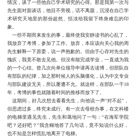
情况，谈了一些他自己学术研究的心得。那是我第一次与
先生面对面谈话，他目不旁视，话不离题，沉浸在自己学
术研究天地里的那份超然、恬淡给我留下终身难忘的印
象。
一些不期而来发生的事，最终使我安静读书的心乱了，
我放弃了考博，参加了工作。放弃，本应该向关心我的周
先生解释一下原委，说一声抱歉的。但由于心存对先生的
愧疚，我竟不敢去见他。但没有能完成学业，一直成为我
的一个心结。曾几次向单位领导申请再去读博，但部队自
有部队的纪律，加之那时候人的头脑僵化，认为中文专业
与部队建设无关，所以屡遭不允。就这样，在部队一干18
年，考博的事也就随着时间的推移而放下了。
这期间，好几次想去看看先生，向他说一声“对不起”，
但思虑过多，终究未成行。有一次去母校办事，在文科楼
的电梯里遇见先生，先生和蔼地问了一句：“在海军学院
吧？还好吧？”我含糊地答了几句话，竟不知说什么好，
也不知是怎样慌乱地离开了电梯。