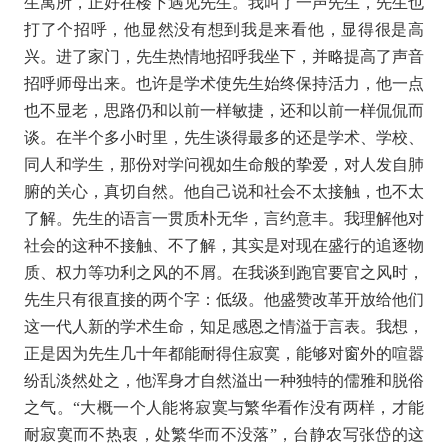
生寓所，正好在楼下遇见先生。我叫了一声先生，先生也
打了个招呼，他显然没有想到我是来看他，显得很是高
兴。进了家门，先生热情地招呼我坐下，并略提高了声音
招呼师母出来。也许是学术使先生始终保持活力，他一点
也不显老，思路仍和以前一样敏捷，还和以前一样侃侃而
谈。在半个多小时里，先生谈得最多的还是学术、学校、
同人和学生，那份对学问视如生命般的挚爱，对人发自肺
腑的关心，真切自然。他自己说和社会不太接触，也不太
了解。先生的语言一贯质朴无华，言约意丰。我理解他对
社会的这种不接触、不了解，其实是对现在盛行的追逐物
质、权力等功利之风的不屑。在我谈到跑官要官之风时，
先生只有很直接的两个字：低级。他盛赞改革开放给他们
这一代人新的学术生命，知足感恩之情溢于言表。我想，
正是因为先生几十年都能耐得住寂寞，能够对窗外的喧嚣
纷乱淡然处之，他浑身才自然溢出一种独特的儒雅和脱俗
之气。“大概一个人能将寂寞与繁华看作没有两样，才能
耐寂寞而不热衷，处繁华而不没落”，台静农写张岱的这