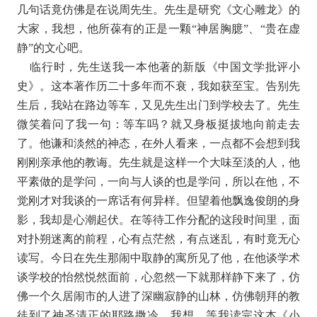
几句话竟仿佛是在说周先生。先生是研究《文心雕龙》的
大家，我想，他所葆有的正是一颗“神居胸臆”、“贵在虚
静”的文心吧。
临行时，先生送我一本他著的新版《中国文学批评小
史》。这本著作历二十多年而不衰，我如获至宝。告别先
生后，我站在路边等车，又见先生出门到学校去了。先生
微笑着问了我一句：等车吗？就又身板挺拔地向前走去
了。他谦和淡然的神态，在外人看来，一点都不会想到我
刚刚亲承他的教诲。先生就是这样一个大味至淡的人，他
平素做的是学问，一向与人谈的也是学问，所以在他，不
觉刚才对我谈的一席话有何异样。但望着他飘逸俊朗的身
影，我却是心潮起伏。在等待工作分配的这段时间里，面
对扑朔迷离的前程，心有点茫然，有点迷乱，有时竟无心
读写。今日在先生那闹中取静的寓所见了他，在他谈学术
谈学校的怡然悦然面前，心忽然一下就那样静下来了，仿
佛一个久居闹市的人进了深幽寂静的山林，仿佛朝拜的教
徒到了神圣清正的耶路撒冷。我想，等我读完这本《小