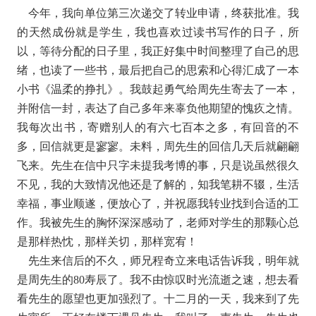
今年，我向单位第三次递交了转业申请，终获批准。我
的天然成份就是学生，我也喜欢过读书写作的日子，所
以，等待分配的日子里，我正好集中时间整理了自己的思
绪，也读了一些书，最后把自己的思索和心得汇成了一本
小书《温柔的挣扎》。我鼓起勇气给周先生寄去了一本，
并附信一封，表达了自己多年来辜负他期望的愧疚之情。
我每次出书，寄赠别人的有六七百本之多，有回音的不
多，回信就更是寥寥。未料，周先生的回信几天后就翩翩
飞来。先生在信中只字未提我考博的事，只是说虽然很久
不见，我的大致情况他还是了解的，知我笔耕不辍，生活
幸福，事业顺遂，便放心了，并祝愿我转业找到合适的工
作。我被先生的胸怀深深感动了，老师对学生的那颗心总
是那样热忱，那样关切，那样宽宥！
先生来信后的不久，师兄程奇立来电话告诉我，明年就
是周先生的80寿辰了。我不由惊叹时光流逝之速，想去看
看先生的愿望也更加强烈了。十二月的一天，我来到了先