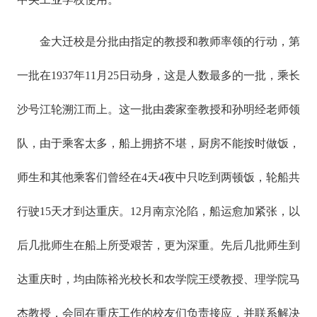
金大迁校是分批由指定的教授和教师率领的行动，第
一批在1937年11月25日动身，这是人数最多的一批，乘长
沙号江轮溯江而上。这一批由袭家奎教授和孙明经老师领
队，由于乘客太多，船上拥挤不堪，厨房不能按时做饭，
师生和其他乘客们曾经在4天4夜中只吃到两顿饭，轮船共
行驶15天才到达重庆。12月南京沦陷，船运愈加紧张，以
后几批师生在船上所受艰苦，更为深重。先后几批师生到
达重庆时，均由陈裕光校长和农学院王绶教授、理学院马
杰教授，会同在重庆工作的校友们负责接应，并联系解决