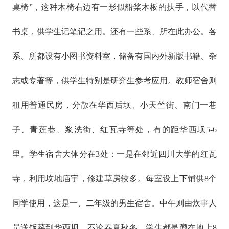
桌椅”，这种木椅右边有一形似船桨木板的扶手，以代替
书桌，供学生记笔记之用。还有一些系、所在此办公。各
系、所都设有小图书资料室，储备有国内外新版书籍、杂
志或专著等，供学生特别是研究生参考应用。教师宿舍则
租用普通民房，分散在华西后坝、小天竺街、南门一巷
子、青莲巷、浆洗街、红瓦寺等处，有的距华西坝5-6
里。学生宿舍大体分在3处：一是在邻近四川大学的红瓦
寺，利用坟地庙宇，修建草房较多。每室设上下铺供8个
同学使用，这是一、二年级的男生宿舍。中午则由炊事人
员送饭菜到华西坝，不论春夏秋冬，学生都是蹲在地上8