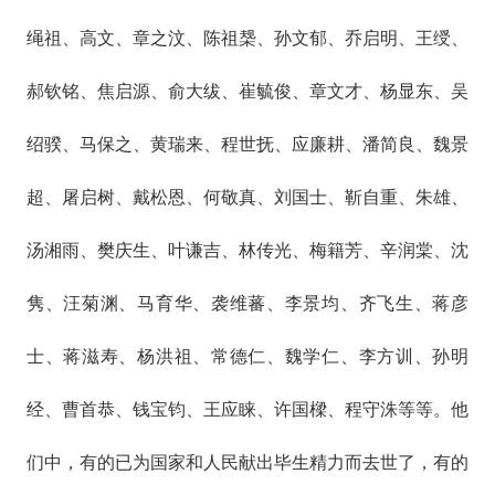
绳祖、高文、章之汶、陈祖椝、孙文郁、乔启明、王绶、
郝钦铭、焦启源、俞大绂、崔毓俊、章文才、杨显东、吴
绍骙、马保之、黄瑞来、程世抚、应廉耕、潘简良、魏景
超、屠启树、戴松恩、何敬真、刘国士、靳自重、朱雄、
汤湘雨、樊庆生、叶谦吉、林传光、梅籍芳、辛润棠、沈
隽、汪菊渊、马育华、袭维蕃、李景均、齐飞生、蒋彦
士、蒋滋寿、杨洪祖、常德仁、魏学仁、李方训、孙明
经、曹首恭、钱宝钧、王应睐、许国樑、程守洙等等。他
们中，有的已为国家和人民献出毕生精力而去世了，有的