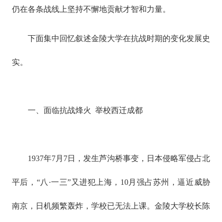
仍在各条战线上坚持不懈地贡献才智和力量。
下面集中回忆叙述金陵大学在抗战时期的变化发展史
实。
一、面临抗战烽火 举校西迁成都
1937年7月7日，发生芦沟桥事变，日本侵略军侵占北
平后，“八·一三”又进犯上海，10月强占苏州，逼近威胁
南京，日机频繁轰炸，学校已无法上课。金陵大学校长陈