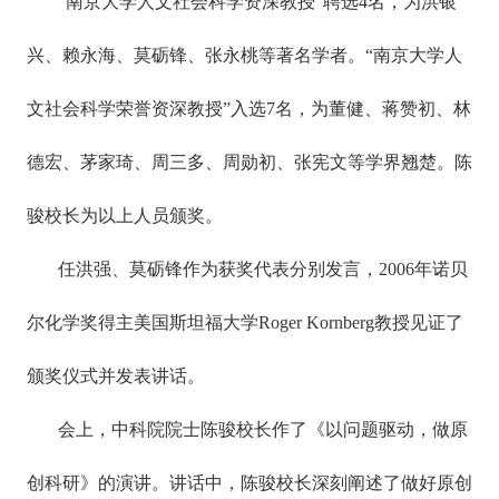
“南京大学人文社会科学资深教授”聘选4名，为洪银
兴、赖永海、莫砺锋、张永桃等著名学者。“南京大学人
文社会科学荣誉资深教授”入选7名，为董健、蒋赞初、林
德宏、茅家琦、周三多、周勋初、张宪文等学界翘楚。陈
骏校长为以上人员颁奖。
任洪强、莫砺锋作为获奖代表分别发言，2006年诺贝
尔化学奖得主美国斯坦福大学Roger Kornberg教授见证了
颁奖仪式并发表讲话。
会上，中科院院士陈骏校长作了《以问题驱动，做原
创科研》的演讲。讲话中，陈骏校长深刻阐述了做好原创