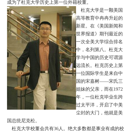
成为了杜克大学历史上第一位外籍校董。
杜克大学是一颗美国
高等教育中冉冉升起的
新星。在《美国新闻和
世界报道》期刊最近的
一次全美大学综合排名
中，名列第八。杜克大
学与中国的历史可谓源
远流长。杜克历史上第
一位国际学生是来自中
国的宋嘉树——宋氏三
姐妹的父亲，而在1972
年，一位杜克毕业生跨
过太平洋，开启了中美
尘封的大门，他就是美
国总统尼克松。
杜克大学校董会共有36人。绝大多数都是事业有成的校