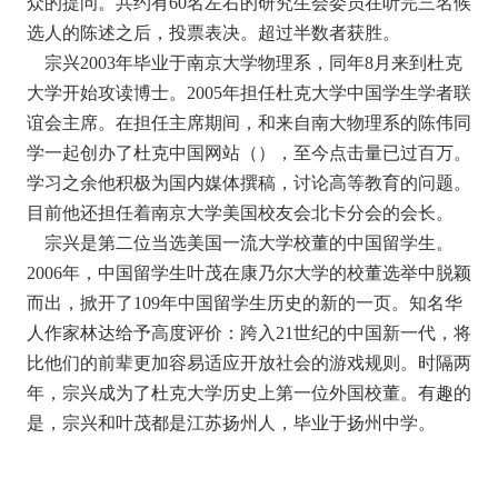
众的提问。共约有60名左右的研究生会委员在听完三名候
选人的陈述之后，投票表决。超过半数者获胜。
宗兴2003年毕业于南京大学物理系，同年8月来到杜克
大学开始攻读博士。2005年担任杜克大学中国学生学者联
谊会主席。在担任主席期间，和来自南大物理系的陈伟同
学一起创办了杜克中国网站（
），至今点击量已过百万。
学习之余他积极为国内媒体撰稿，讨论高等教育的问题。
目前他还担任着南京大学美国校友会北卡分会的会长。
宗兴是第二位当选美国一流大学校董的中国留学生。
2006年，中国留学生叶茂在康乃尔大学的校董选举中脱颖
而出，掀开了109年中国留学生历史的新的一页。知名华
人作家林达给予高度评价：跨入21世纪的中国新一代，将
比他们的前辈更加容易适应开放社会的游戏规则。时隔两
年，宗兴成为了杜克大学历史上第一位外国校董。有趣的
是，宗兴和叶茂都是江苏扬州人，毕业于扬州中学。