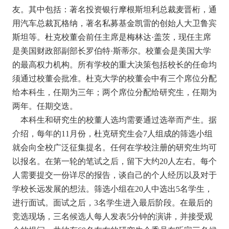
友。其中包括：著名投资银行摩根斯坦利总裁麦晋桁，通
用汽车总裁瓦格纳，著名私募基金凯雷的创始人大卫鲁宾
斯坦等。杜克校董会前任主席是梅林达·盖茨，现任主席
是美国财政部副部长罗伯特·斯蒂尔。校董会是美国大学
的最高权力机构。所有学校的重大决策包括校长的任命均
须通过校董会批准。杜克大学的校董会中有三个席位分配
给本科生，任期为三年；两个席位分配给研究生，任期为
两年。任期交迭。
本科生和研究生的校董人选均需要通过选举而产生。据
介绍，每年的11月份，杜克研究生会7人组成的筛选小组
就会向全校广泛征集提名。任何在学校注册的研究生均可
以报名。在第一轮的笔试之后，留下大约20人左右。每个
人需要提交一份详尽的报告，谈自己的个人经历以及对于
学校长远发展的想法。筛选小组在20人中选出5名学生，
进行面试。面试之后，3名学生进入最后阶段。在最后的
竞选现场，三名候选人每人发表5分钟的演讲，并接受观