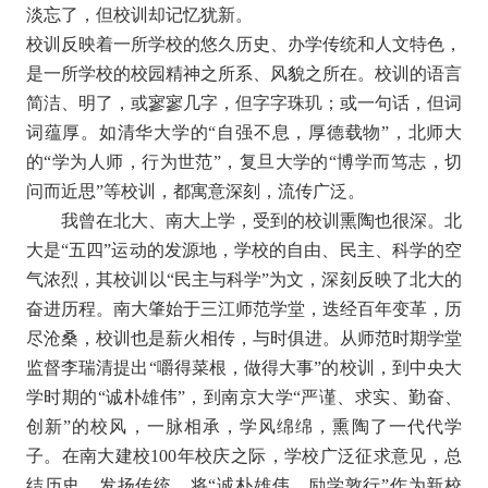
淡忘了，但校训却记忆犹新。
校训反映着一所学校的悠久历史、办学传统和人文特色，
是一所学校的校园精神之所系、风貌之所在。校训的语言
简洁、明了，或寥寥几字，但字字珠玑；或一句话，但词
词蕴厚。如清华大学的“自强不息，厚德载物”，北师大
的“学为人师，行为世范”，复旦大学的“博学而笃志，切
问而近思”等校训，都寓意深刻，流传广泛。
我曾在北大、南大上学，受到的校训熏陶也很深。北
大是“五四”运动的发源地，学校的自由、民主、科学的空
气浓烈，其校训以“民主与科学”为文，深刻反映了北大的
奋进历程。南大肇始于三江师范学堂，迭经百年变革，历
尽沧桑，校训也是薪火相传，与时俱进。从师范时期学堂
监督李瑞清提出“嚼得菜根，做得大事”的校训，到中央大
学时期的“诚朴雄伟”，到南京大学“严谨、求实、勤奋、
创新”的校风，一脉相承，学风绵绵，熏陶了一代代学
子。在南大建校100年校庆之际，学校广泛征求意见，总
结历史，发扬传统，将“诚朴雄伟，励学敦行”作为新校