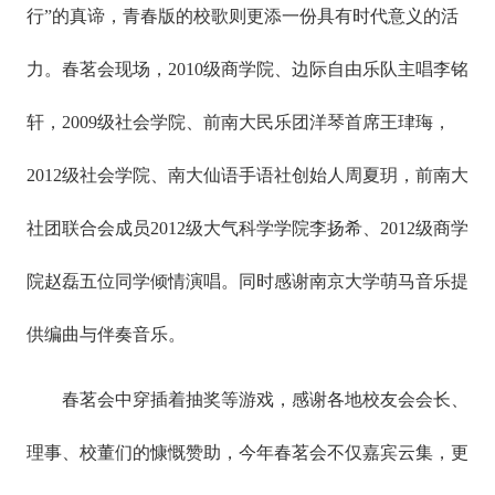
行”的真谛，青春版的校歌则更添一份具有时代意义的活
力。春茗会现场，2010级商学院、边际自由乐队主唱李铭
轩，2009级社会学院、前南大民乐团洋琴首席王珒珻，
2012级社会学院、南大仙语手语社创始人周夏玥，前南大
社团联合会成员2012级大气科学学院李扬希、2012级商学
院赵磊五位同学倾情演唱。同时感谢南京大学萌马音乐提
供编曲与伴奏音乐。
春茗会中穿插着抽奖等游戏，感谢各地校友会会长、
理事、校董们的慷慨赞助，今年春茗会不仅嘉宾云集，更