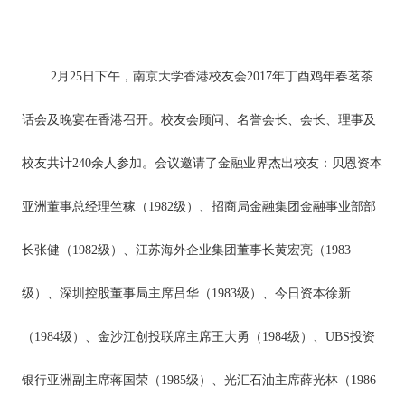
2月25日下午，南京大学香港校友会2017年丁酉鸡年春茗茶
话会及晚宴在香港召开。校友会顾问、名誉会长、会长、理事及
校友共计240余人参加。会议邀请了金融业界杰出校友：贝恩资本
亚洲董事总经理竺稼（1982级）、招商局金融集团金融事业部部
长张健（1982级）、江苏海外企业集团董事长黄宏亮（1983
级）、深圳控股董事局主席吕华（1983级）、今日资本徐新
（1984级）、金沙江创投联席主席王大勇（1984级）、UBS投资
银行亚洲副主席蒋国荣（1985级）、光汇石油主席薛光林（1986