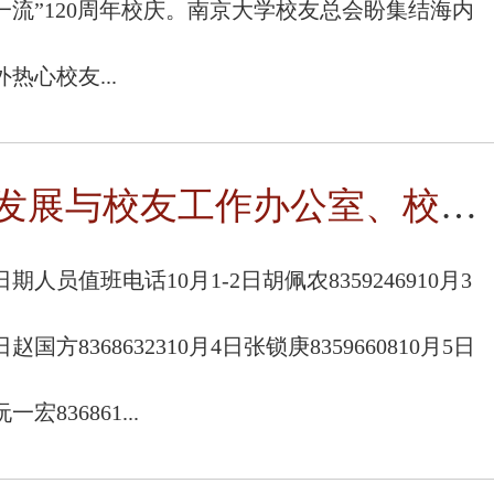
一流”120周年校庆。南京大学校友总会盼集结海内
外热心校友...
发展与校友工作办公室、校友总会秘书处 2021年国庆节值班表
日期人员值班电话10月1-2日胡佩农8359246910月3
日赵国方8368632310月4日张锁庚8359660810月5日
阮一宏836861...