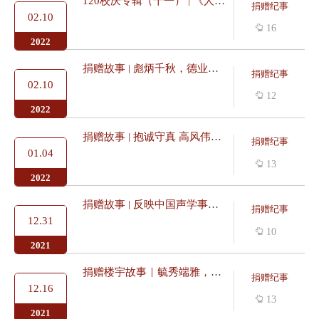
120校庆专辑（十一） | 《人民日报》整版刊登南大百廿校庆海报
捐赠纪事
02.10
16
2022
捐赠故事 | 彪炳千秋，德业长存：深切悼念方润华先生
捐赠纪事
02.10
12
2022
捐赠故事 | 抱诚守真 高风伟节：记捐赠人蒙民伟先生
捐赠纪事
01.04
13
2022
捐赠故事 | 反映中国声学事业奠基人之一魏荣爵院士事迹纪录片拍...
捐赠纪事
12.31
10
2021
捐赠楼宇故事｜毓秀端雅，“耀”看河仁！
捐赠纪事
12.16
13
2021