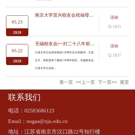
南京大学宜兴校友会祝福母校118周年生日快乐
活动
05.23
1831
2020
无锡校友会|一封二十八年前的来信｜祝母校118岁华诞
活动
05.22
江南大学分会恭祝母校118周年生日转眼间，又是
1837
五月，母校迎来了建校118周年校庆。无锡校友会
2020
江南大学分会的...
第一页
<<上一页
下一页>>
尾页
联系我们
电话：
02583686123
Email：
nugaa@nju.edu.cn
地址：
江苏省南京市汉口路22号知行楼