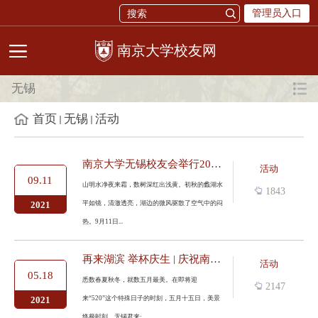
管理员入口
校友网
无锡
首页
无锡
活动
南京大学无锡校友会举行2021年度迎新活动暨校友商会发展交流基地...
活动
09.11
山明水净夜来霜，数树深红出浅黄。初秋的蠡湖水
1843
平如镜，清澈透亮，湖边的微风驱散了空气中的闷
2021
热。9月11日...
再来湖滨 举杯庆生 | 庆祝南京大学119周年校庆，南京大学无锡校...
活动
05.18
悉数春夏秋冬，就数五月最美。在即将迎
2147
来“520”这个特殊日子的时刻，五月十五日，美景
2021
终极时刻，无锡君来·...