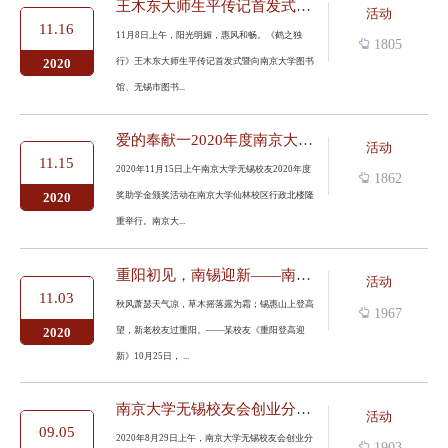
王木东大师生平传记首发式暨向南京大学图书馆、无锡市图书馆赠书...
活动
11.16
11月8日上午，阳光明媚，惠风和畅。《鹤之独
1805
行》王木东大师生平传记首发式暨向南京大学图书
2020
馆、无锡市图书...
爱的奉献一2020年度南京大学无锡奖助学金颁奖活动隆重举行
活动
11.15
2020年11月15日上午南京大学无锡校友2020年度
1862
奖助学金颁奖活动在南京大学仙林校区行政北楼隆
2020
重举行。南京大...
重阳初见，南锡迎新——南京大学无锡校友会2020迎新校友活动圆满举...
活动
11.03
秋风萧瑟天气凉，草木摇落露为霜；锡惠山上登高
1967
望，新老校友过重阳。——某校友《重阳登高迎
2020
新》10月25日， ...
南京大学无锡校友会创业分会、商学院分会成立仪式暨创新创业基地...
活动
09.05
2020年8月29日上午，南京大学无锡校友会创业分
1903