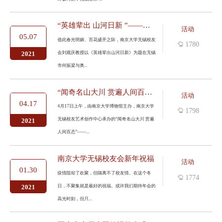
“英雄辈出 山河日新 ”——刘观庆山水人物画展4月28日在无锡开展
活动
05.07
值此春光明媚、百花盛开之际，南京大学无锡校友
1780
会刘观庆教授以《英雄辈出山河日新》为题在无锡
2021
市何振梁与奥...
“闻奇名山大川 赏遍人间百态”——“观柳君”大师艺术作品展开幕
活动
04.17
4月17日上午，由南京大学博物馆主办，南京大学
1798
无锡校友艺术创作中心承办的“闻奇名山大川 赏遍
2021
人间百态”——...
南京大学无锡校友会新年祝福
活动
01.30
疫情阻却了欢聚，但隔离不了校友情。在这个冬
1774
日，不聚集就是最好的祝福。或许我们期待年会的
2021
高光时刻，但只...