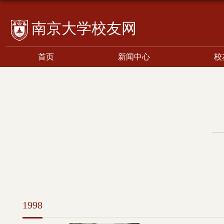
校友网
首页
新闻中心
校
1998