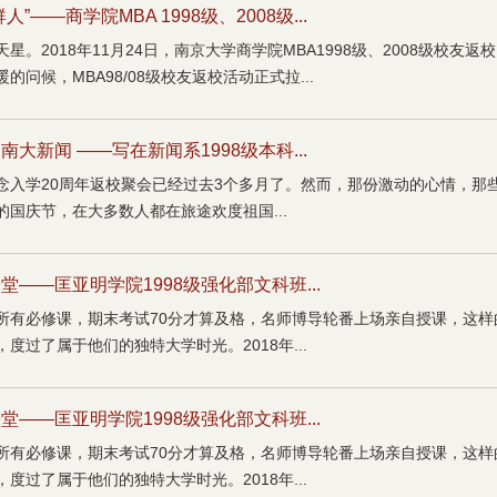
——商学院MBA 1998级、2008级...
星。2018年11月24日，南京大学商学院MBA1998级、2008级校友返
问候，MBA98/08级校友返校活动正式拉...
大新闻 ——写在新闻系1998级本科...
念入学20周年返校聚会已经过去3个多月了。然而，那份激动的心情，那
国庆节，在大多数人都在旅途欢度祖国...
——匡亚明学院1998级强化部文科班...
所有必修课，期末考试70分才算及格，名师博导轮番上场亲自授课，这样
度过了属于他们的独特大学时光。2018年...
——匡亚明学院1998级强化部文科班...
所有必修课，期末考试70分才算及格，名师博导轮番上场亲自授课，这样
度过了属于他们的独特大学时光。2018年...