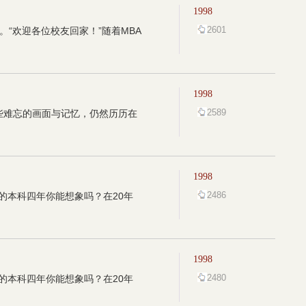
1998
2601
校。“欢迎各位校友回家！”随着MBA
1998
2589
些难忘的画面与记忆，仍然历历在
1998
2486
的本科四年你能想象吗？在20年
1998
2480
的本科四年你能想象吗？在20年