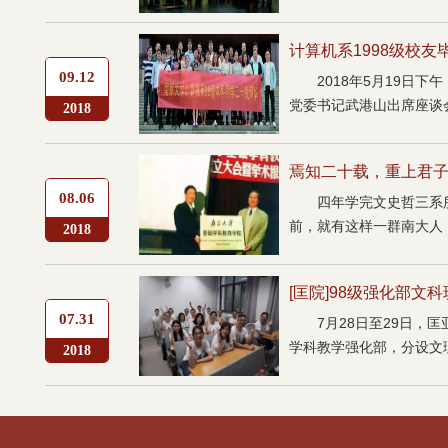
计算机系1998级校友
09.12
2018年5月19日
党委书记武港山出席座谈会
2018
焉知二十载，重上君子堂
08.06
四年学完文史哲三系
前，就有这样一群南大人，
2018
[匡院]98级强化部文
07.31
7月28日至29日，
学科教学强化部，分设文理
2018