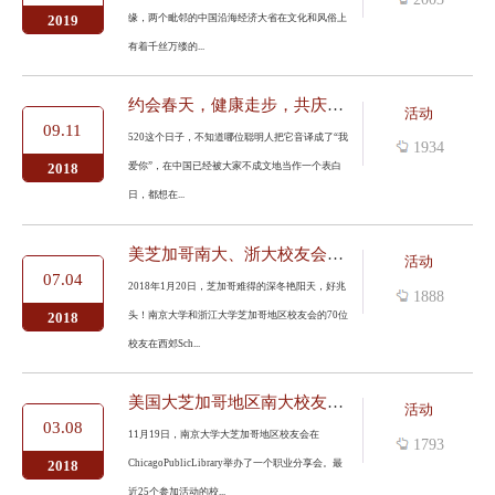
缘，两个毗邻的中国沿海经济大省在文化和风俗上
2019
有着千丝万缕的...
约会春天，健康走步，共庆520校庆——记美芝加哥南大校友会校庆活...
活动
09.11
520这个日子，不知道哪位聪明人把它音译成了“我
1934
爱你”，在中国已经被大家不成文地当作一个表白
2018
日，都想在...
美芝加哥南大、浙大校友会举办新年联谊会
活动
07.04
2018年1月20日，芝加哥难得的深冬艳阳天，好兆
1888
头！南京大学和浙江大学芝加哥地区校友会的70位
2018
校友在西郊Sch...
美国大芝加哥地区南大校友会举办职业分享会
活动
03.08
11月19日，南京大学大芝加哥地区校友会在
1793
ChicagoPublicLibrary举办了一个职业分享会。最
2018
近25个参加活动的校...