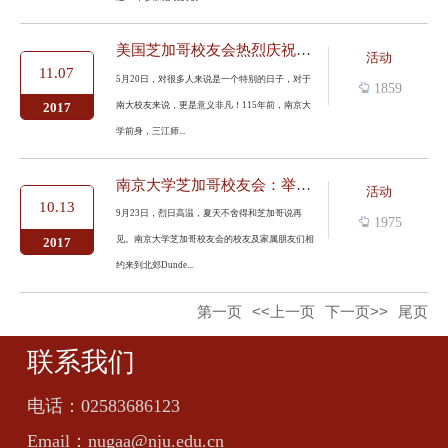
美国芝加哥校友会热烈庆祝母校115周年华诞
活动
11.07
5月20日，对很多人来说是一个特别的日子，对于
1859
南大校友来说，更是意义非凡！115年前，南京大
2017
学前身，三江师...
南京大学芝加哥校友会：举办真人CS彩弹游戏
活动
10.13
9月23日，烈日高温，夏天不舍得和芝加哥说再
1975
见。南京大学芝加哥校友会的校友及家属朋友们相
2017
约来到北郊Dunde...
第一页
<<上一页
下一页>>
尾页
联系我们
电话：
02583686123
Email：
nugaa@nju.edu.cn