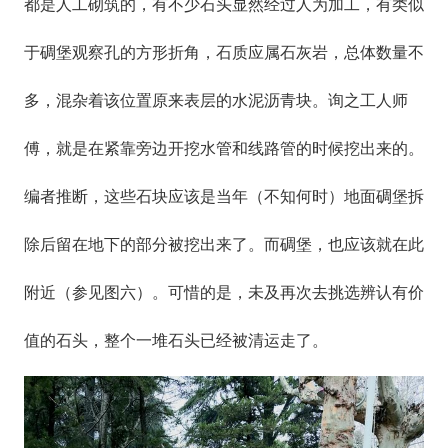
都是人工砌筑的，有不少石头显然经过人为加工，有类似
于碉堡观察孔的方形折角，石质应属石灰岩，总体数量不
多，混杂着该位置原来表层的水泥沥青块。询之工人师
傅，就是在紧靠旁边开挖水管和线路管的时候挖出来的。
编者推断，这些石块应该是当年（不知何时）地面碉堡拆
除后留在地下的部分被挖出来了。而碉堡，也应该就在此
附近（参见图六）。可惜的是，未及再次去挑选辨认有价
值的石头，整个一堆石头已经被清运走了。