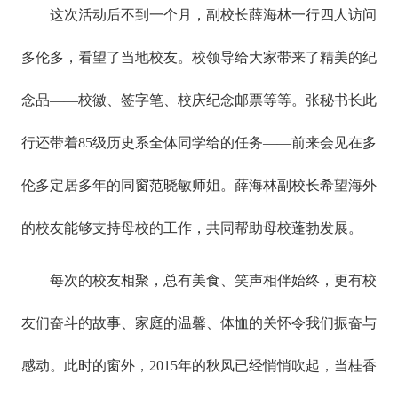
这次活动后不到一个月，副校长薛海林一行四人访问
多伦多，看望了当地校友。校领导给大家带来了精美的纪
念品——校徽、签字笔、校庆纪念邮票等等。张秘书长此
行还带着85级历史系全体同学给的任务——前来会见在多
伦多定居多年的同窗范晓敏师姐。薛海林副校长希望海外
的校友能够支持母校的工作，共同帮助母校蓬勃发展。
每次的校友相聚，总有美食、笑声相伴始终，更有校
友们奋斗的故事、家庭的温馨、体恤的关怀令我们振奋与
感动。此时的窗外，2015年的秋风已经悄悄吹起，当桂香