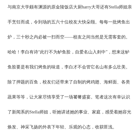
与南京大学颇有渊源的原金陵饭店大厨harry大哥还有Stella师姐亲
手烹饪而成，令到场的五六十位校友大快朵颐。每每一批烤鱼出
炉，三十秒之内必被一扫而空——校友之间当然是无需客套的。
哈哈！李白有诗“此行不为鲈鱼脍，自爱名山入剡中”，想来这鲈
鱼脍要是有我们烤鱼的味道，李白才不会管它名山有多么壮美。
除了押题的百鱼，校友们还带来了自制的烤鸡翅、海鲜面、各类
蔬果等等，让大家尽情享受了一场饕餮盛宴。笔者这次有幸认识
了新闻系的Stella师姐，听她讲述她的事业、家庭，感受着她容光
焕发、神采飞扬的外表下年轻、乐观的心态，收获匪浅。